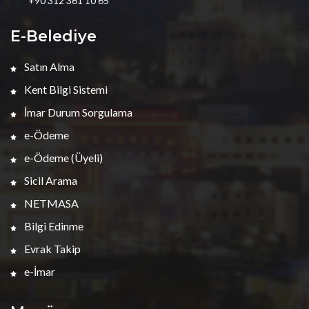
+90 312 361 10 65
E-Belediye
Satın Alma
Kent Bilgi Sistemi
İmar Durum Sorgulama
e-Ödeme
e-Ödeme (Üyeli)
Sicil Arama
NETMASA
Bilgi Edinme
Evrak Takip
e-İmar