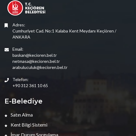
Adres:
Cumhuriyet Cad. No:1 Kalaba Kent Meydanı Keçiören /
ANKARA
Email:
baskan@kecioren.bel.tr
netmasa@kecioren.bel.tr
arabuluculuk@kecioren.bel.tr
Telefon:
+90 312 361 10 65
E-Belediye
Satın Alma
Kent Bilgi Sistemi
İmar Durum Sorgulama