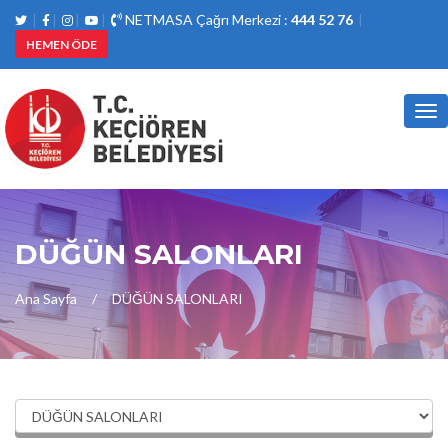
NETMASA Çağrı Merkezi :
444 52 76
HEMEN ÖDE
Tog
nav
DÜĞÜN SALONLARI
Ana Sayfa
DÜĞÜN SALONLARI