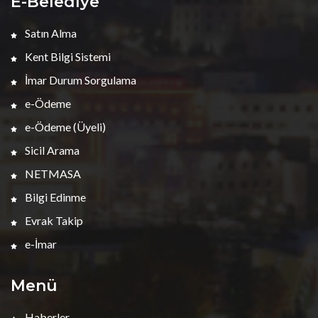
E-Belediye
Satın Alma
Kent Bilgi Sistemi
İmar Durum Sorgulama
e-Ödeme
e-Ödeme (Üyeli)
Sicil Arama
NETMASA
Bilgi Edinme
Evrak Takip
e-İmar
Menü
Haberler