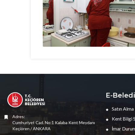
E-Beled
Satın Alma
Adres:
Kent Bilgi 
Cumhuriyet Cad. No:1 Kalaba Kent Meydanı
İmar Durum
Keçiören / ANKARA