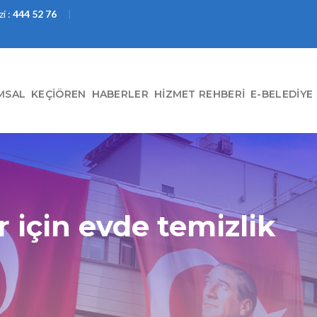
i :
444 52 76
MSAL
KEÇIÖREN
HABERLER
HIZMET REHBERI
E-BELEDIYE
er için evde temizlik