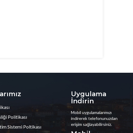
larımız
Uygulama
İndirin
ikası
Mobil uygulamalarımızı
iği Politikası
indirerek telefonunuzdan
erişim sağlayabilirsiniz.
tim Sistemi Poltikası