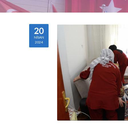
20
NISAN
2024