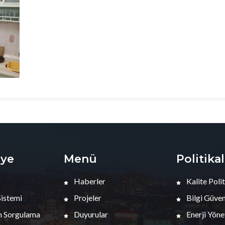
iye
Menü
Politika
Haberler
Kalite Polit
Sistemi
Projeler
Bilgi Güvenl
 Sorgulama
Duyurular
Enerji Yöne