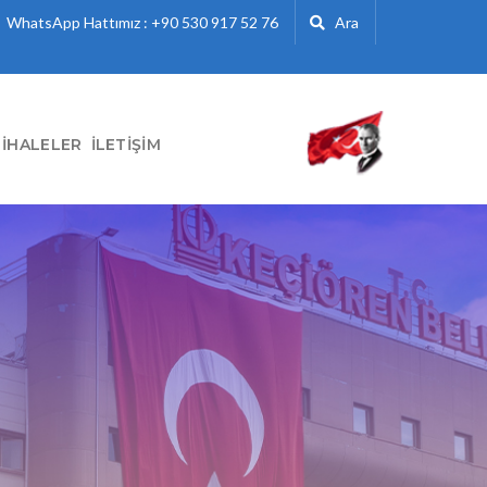
WhatsApp Hattımız : +90 530 917 52 76
Ara
İHALELER
İLETIŞIM