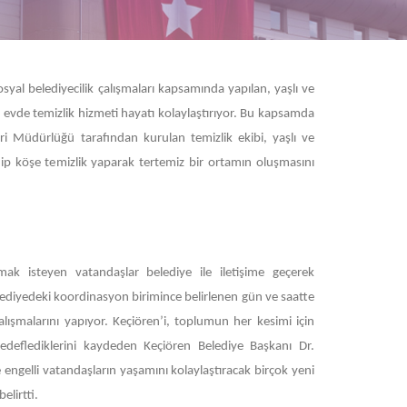
syal belediyecilik çalışmaları kapsamında yapılan, yaşlı ve
ı evde temizlik hizmeti hayatı kolaylaştırıyor. Bu kapsamda
eri Müdürlüğü tarafından kurulan temizlik ekibi, yaşlı ve
dip köşe temizlik yaparak tertemiz bir ortamın oluşmasını
ak isteyen vatandaşlar belediye ile iletişime geçerek
lediyedeki koordinasyon birimince belirlenen gün ve saatte
 çalışmalarını yapıyor. Keçiören’i, toplumun her kesimi için
edeflediklerini kaydeden Keçiören Belediye Başkanı Dr.
e engelli vatandaşların yaşamını kolaylaştıracak birçok yeni
elirtti.