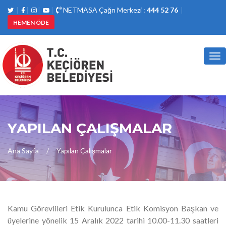
NETMASA Çağrı Merkezi :
444 52 76
HEMEN ÖDE
Tog
nav
YAPILAN ÇALIŞMALAR
Ana Sayfa
Yapılan Çalışmalar
Kamu Görevlileri Etik Kurulunca Etik Komisyon Başkan ve
üyelerine yönelik 15 Aralık 2022 tarihi 10.00-11.30 saatleri