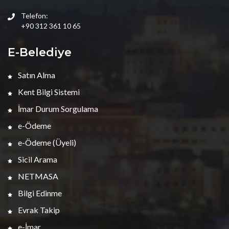
Telefon:
+90 312 361 10 65
E-Belediye
Satın Alma
Kent Bilgi Sistemi
İmar Durum Sorgulama
e-Ödeme
e-Ödeme (Üyeli)
Sicil Arama
NETMASA
Bilgi Edinme
Evrak Takip
e-İmar