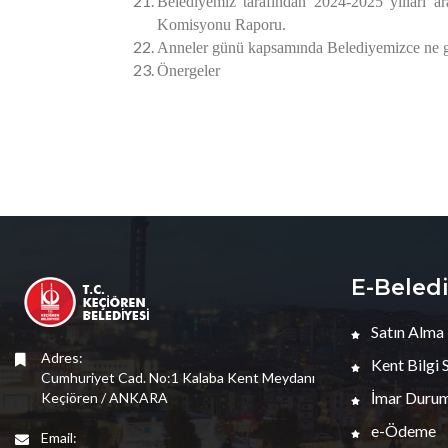
Belediyemiz tarafından 2024-2025 yılları ara
Komisyonu Raporu.
Anneler günü kapsamında Belediyemizce ne gibi
Önergeler
E-Beled
Satın Alma
Adres:
Kent Bilgi 
Cumhuriyet Cad. No:1 Kalaba Kent Meydanı
İmar Durum
Keçiören / ANKARA
e-Ödeme
Email: