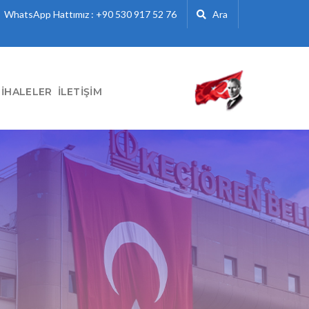
WhatsApp Hattımız : +90 530 917 52 76
Ara
İHALELER
İLETIŞIM