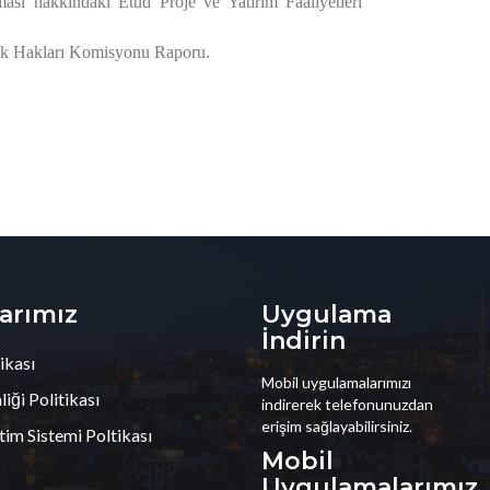
lması hakkındaki Etüd Proje ve Yatırım Faaliyetleri
uk Hakları Komisyonu Raporu.
larımız
Uygulama
İndirin
ikası
Mobil uygulamalarımızı
iği Politikası
indirerek telefonunuzdan
erişim sağlayabilirsiniz.
tim Sistemi Poltikası
Mobil
Uygulamalarımız