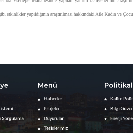
sında Esertepe Mahallesinde yapılan yatırım faaliyetlerinin araştırı
 etkinlikler yapıldığının araştırılması
hakkındaki Aile Kadın ve Çoc
iye
Menü
Politika
Haberler
Kalite Polit
Sistemi
Projeler
Bilgi Güvenl
 Sorgulama
Duyurular
Enerji Yöne
Tesislerimiz