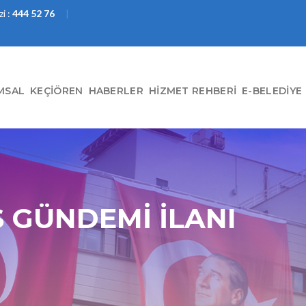
i :
444 52 76
MSAL
KEÇIÖREN
HABERLER
HIZMET REHBERI
E-BELEDIYE
 GÜNDEMİ İLANI