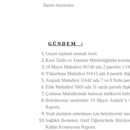
İlanen duyurulur.
Dr. M
Beled
G Ü N D E M :
Geçen toplantı tutanak özeti.
Kent Tarihi ve Tanıtımı Müdürlüğünün kurul
19 Mayıs Mahallesi 90749 ada 2 parselin 1/10
Yükseltepe Mahallesi 91615 ada 4 parsele ili
Atapark Mahallesi 31642 ada 7 ve 8 Nolu pars
Etlik Mahallesi 5069 ada 31 sayılı parsele il
Çaldıran
Mahallesinde bulunan mülkiyeti bele
Belediyemiz tarafından 19 Mayıs Atatürk’ü A
Raporu.
Yeşil alanların arttırılması için belediyemiz ta
Sağlıklı Beslenen Aktif Öğrencilerle Büyüy
Kültür Komisyonu Raporu.