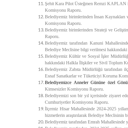
Şehit Kara Pilot Üsteğmen Remzi KAPLAN ismi
Komisyonu Raporu.
Belediyemiz birimlerinden İnsan Kaynakları 
Komisyonu Raporu.
Belediyemiz birimlerinden Strateji ve Geliştir
Raporu.
Belediyemiz tarafından Kanuni Mahallesinde e
Belediye Meclisine bilgi verilmesi
hakkındaki 
Belediyemiz
Kültür ve Sosyal İşler Müdürlü
hakkındaki Halkla İlişk
Belediyemiz Zabıta Müdürlüğü tarafından ilçe
Esnaf Sanatkarlar ve Tüketiciyi Koruma Kom
Belediyemizce
Anneler Gününe özel Gönül K
Kimsesizler Komisyonu Raporu.
Belediyemizi son bir yıl içerisinde ziyaret ed
Cumhuriyetler Komisyonu Raporu.
İlçemiz Hisar Mahallesinde 2024-2025 yılları
hizmetlerin araştırılarak Belediye Meclisinin
Belediyemiz tarafından Emrah Mahallesinde ye