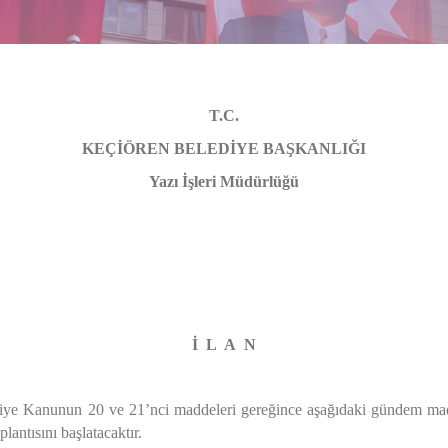
T.C.
KEÇİÖREN BELEDİYE BAŞKANLIĞI
Yazı İşleri Müdürlüğü
01.03- 1614758 
İ L A N
e Kanunun 20 ve 21’nci maddeleri gereğince aşağıdaki gündem madd
ntısını başlatacaktır.