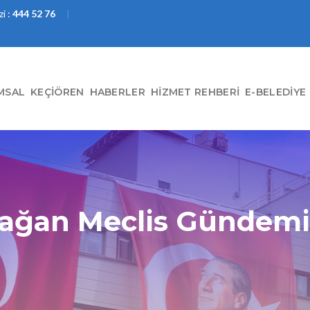
i :
444 52 76
MSAL
KEÇIÖREN
HABERLER
HIZMET REHBERI
E-BELEDIYE
ğan Meclis Gündemi 