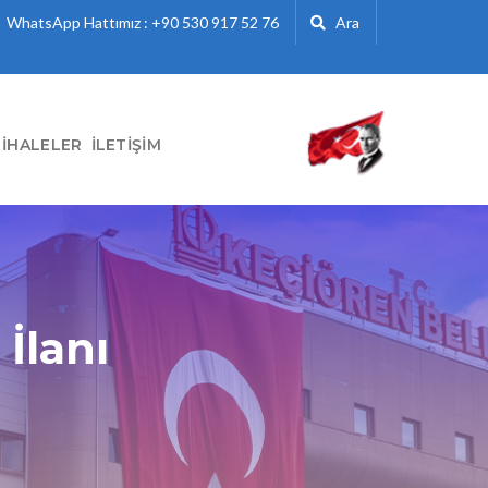
WhatsApp Hattımız : +90 530 917 52 76
Ara
İHALELER
İLETIŞIM
İlanı