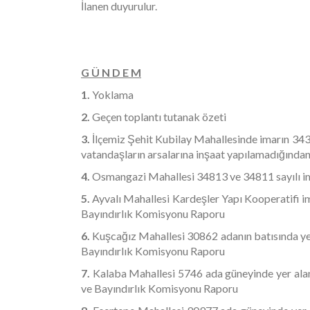
İlanen duyurulur.
Mustaf
Belediye 
G Ü N D E M
1.
Yoklama
2.
Geçen toplantı tutanak özeti
3.
İlçemiz Şehit Kubilay Mahallesinde imarın 3
vatandaşların arsalarına inşaat yapılamadığından
4.
Osmangazi Mahallesi 34813 ve 34811 sayılı ima
5.
Ayvalı Mahallesi Kardeşler Yapı Kooperatifi ima
Bayındırlık Komisyonu Raporu
6.
Kuşcağız Mahallesi 30862 adanın batısında ye
Bayındırlık Komisyonu Raporu
7.
Kalaba Mahallesi 5746 ada güneyinde yer al
ve Bayındırlık Komisyonu Raporu