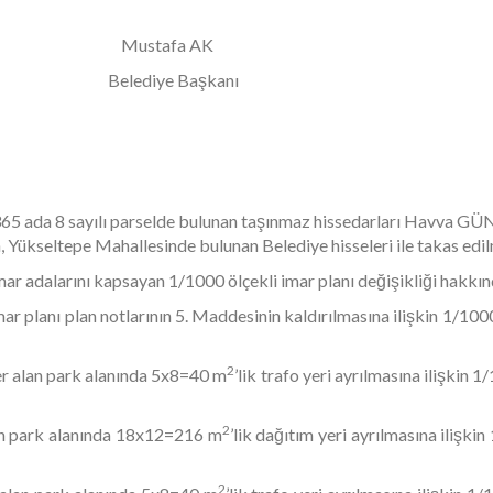
a AK
Başkanı
4365 ada 8 sayılı parselde bulunan taşınmaz hissedarları Havva
, Yükseltepe Mahallesinde bulunan Belediye hisseleri ile takas edi
r adalarını kapsayan 1/1000 ölçekli imar planı değişikliği
hakkın
r planı plan notlarının 5. Maddesinin kaldırılmasına ilişkin
1/1000 
2
r alan park alanında 5x8=40 m
’lik trafo yeri ayrılmasına ilişkin
1/
2
an park alanında 18x12=216 m
’lik dağıtım yeri ayrılmasına ilişkin
2