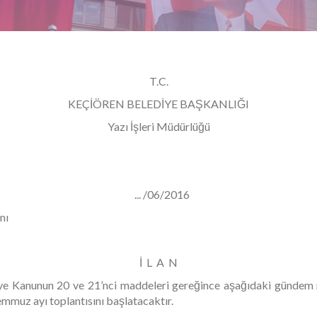
T.C.
KEÇİÖREN BELEDİYE BAŞKANLIĞI
Yazı İşleri Müdürlüğü
.03- ... /06/2016
nı
İ L A N
ediye Kanunun 20 ve 21’nci maddeleri gereğince aşağıdaki günd
mmuz ayı toplantısını başlatacaktır.