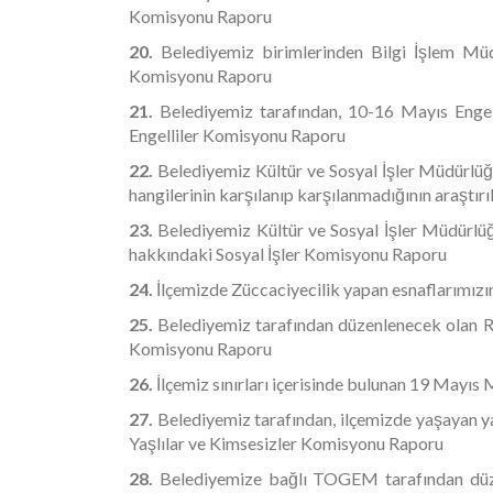
Komisyonu Raporu
20.
Belediyemiz birimlerinden Bilgi İşlem Müd
Komisyonu Raporu
21.
Belediyemiz tarafından, 10-16 Mayıs Engellil
Engelliler Komisyonu Raporu
22.
Belediyemiz Kültür ve Sosyal İşler Müdürlüğü
hangilerinin karşılanıp karşılanmadığının araştı
23.
Belediyemiz Kültür ve Sosyal İşler Müdürlüğ
hakkındaki Sosyal İşler Komisyonu Raporu
24.
İlçemizde Züccaciyecilik yapan esnaflarımızı
25.
Belediyemiz tarafından düzenlenecek olan Ra
Komisyonu Raporu
26.
İlçemiz sınırları içerisinde bulunan 19 Mayıs 
27.
Belediyemiz tarafından, ilçemizde yaşayan ya
Yaşlılar ve Kimsesizler Komisyonu Raporu
28.
Belediyemize bağlı TOGEM tarafından düzenl