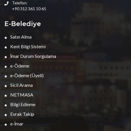
Telefon:
+90 312 361 10 65
E-Belediye
Satın Alma
Kent Bilgi Sistemi
İmar Durum Sorgulama
e-Ödeme
e-Ödeme (Üyeli)
Sicil Arama
NETMASA
Bilgi Edinme
Evrak Takip
e-İmar