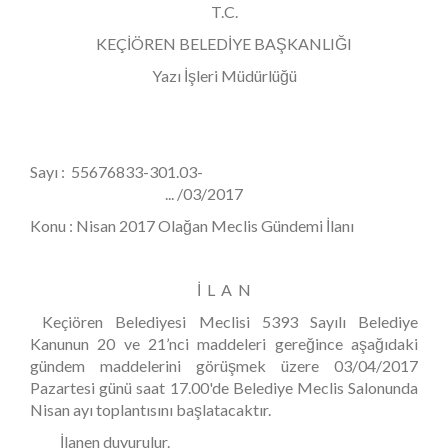
T.C.
KEÇİÖREN BELEDİYE BAŞKANLIĞI
Yazı İşleri Müdürlüğü
Sayı : 55676833-301.03-
... /03/2017
Konu : Nisan 2017 Olağan Meclis Gündemi İlanı
İ L A N
Keçiören Belediyesi Meclisi 5393 Sayılı Belediye
Kanunun 20 ve 21’nci maddeleri gereğince aşağıdaki
gündem maddelerini görüşmek üzere 03/04/2017
Pazartesi günü saat 17.00'de Belediye Meclis Salonunda
Nisan ayı toplantısını başlatacaktır.
İlanen duyurulur.