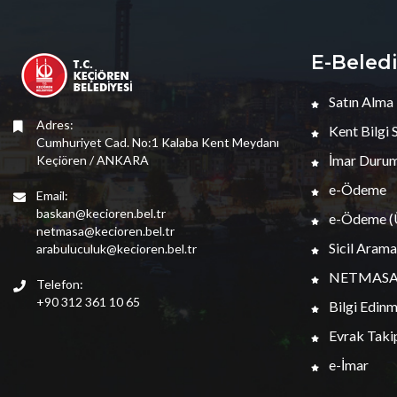
E-Beled
Satın Alma
Adres:
Kent Bilgi 
Cumhuriyet Cad. No:1 Kalaba Kent Meydanı
İmar Durum
Keçiören / ANKARA
e-Ödeme
Email:
baskan@kecioren.bel.tr
e-Ödeme (Ü
netmasa@kecioren.bel.tr
Sicil Arama
arabuluculuk@kecioren.bel.tr
NETMAS
Telefon:
+90 312 361 10 65
Bilgi Edin
Evrak Taki
e-İmar