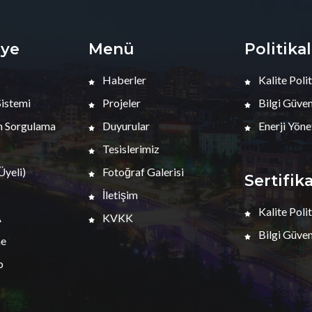
iye
Menü
Politika
Haberler
Kalite Polit
Sistemi
Projeler
Bilgi Güvenl
 Sorgulama
Duyurular
Enerji Yöne
Tesislerimiz
yeli)
Fotoğraf Galerisi
Sertifik
İletişim
Kalite Polit
A
KVKK
Bilgi Güvenl
me
p