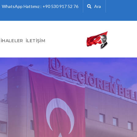
WhatsApp Hattımız : +90 530 917 52 76
Ara
İHALELER
İLETIŞIM