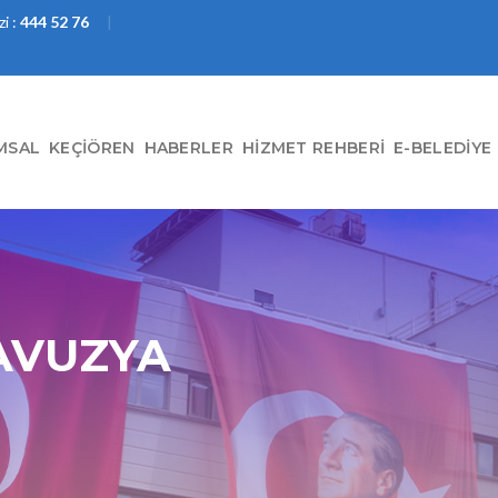
i :
444 52 76
MSAL
KEÇIÖREN
HABERLER
HIZMET REHBERI
E-BELEDIYE
AVUZYA