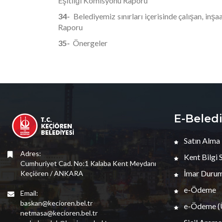
Eşitliği Komisyonu Raporu
34-
Belediyemiz sınırları içerisinde çalışan, inş
Raporu
35-
Önergeler
E-Beled
Satın Alma
Adres:
Kent Bilgi 
Cumhuriyet Cad. No:1 Kalaba Kent Meydanı
İmar Durum
Keçiören / ANKARA
e-Ödeme
Email:
baskan@kecioren.bel.tr
e-Ödeme (Ü
netmasa@kecioren.bel.tr