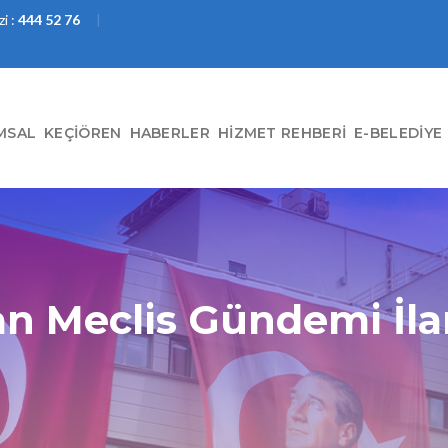
i :
444 52 76
MSAL
KEÇIÖREN
HABERLER
HIZMET REHBERI
E-BELEDIYE
an Meclis Gündemi İla