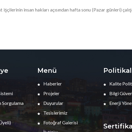
aat işçilerinin insan hakları açısından hafta sonu (Pazar günleri) 
iye
Menü
Politika
Haberler
Kalite Polit
Sistemi
Projeler
Bilgi Güvenl
 Sorgulama
Duyurular
Enerji Yöne
Tesislerimiz
yeli)
Fotoğraf Galerisi
Sertifik