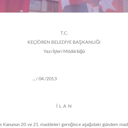
T.C.
KEÇİÖREN BELEDİYE BAŞKANLIĞI
Yazı İşleri Müdürlüğü
3- ... / 04 /2013
İ L A N
diye Kanunun 20 ve 21. maddeleri gereğince aşağıdaki gündem m