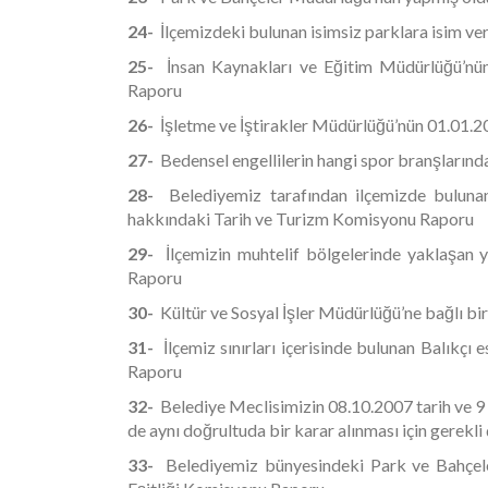
24-
İlçemizdeki bulunan isimsiz parklara isim 
25-
İnsan Kaynakları ve Eğitim Müdürlüğü’nü
Raporu
26-
İşletme ve İştirakler Müdürlüğü’nün 01.01.
27-
Bedensel engellilerin hangi spor branşlarınd
28-
Belediyemiz tarafından ilçemizde bulunan
hakkındaki Tarih ve Turizm Komisyonu Raporu
29-
İlçemizin muhtelif bölgelerinde yaklaşan 
Raporu
30-
Kültür ve Sosyal İşler Müdürlüğü’ne bağlı b
31-
İlçemiz sınırları içerisinde bulunan Balıkçı
Raporu
32-
Belediye Meclisimizin 08.10.2007 tarih ve 9 s
de aynı doğrultuda bir karar alınması için gerekl
33-
Belediyemiz bünyesindeki Park ve Bahçele