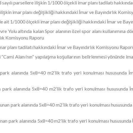
ayılı parsellere ilişkin 1/1000 ölçekli imar planı tadilatı hakkın
ilişkin imar planı değişikliği hakkındaki İmar ve Bayındırlık Komi
e ait 1/1000 ölçekli imar planı değişikliği hakkındaki İmar ve Ba
e Yolu altında kalan Spor alanının özel spor alanı kullanımına dö
rlık Komisyonu Raporu
ar planı tadilatı hakkındaki İmar ve Bayındırlık Komisyonu Rapo
Cami Alanı’nın” yapılaşma koşullarının belirlenmesi yönünde imar 
ark alanında 5x8=40 m2’lik trafo yeri konulması hususunda İma
park alanında 5x8=40 m2’lik trafo yeri konulması hususunda İma
nan park alanında 5x8=40 m2’lik trafo yeri konulması hususunda İ
nan park alanında 5x8=40 m2’lik trafo yeri konulması hususunda İ