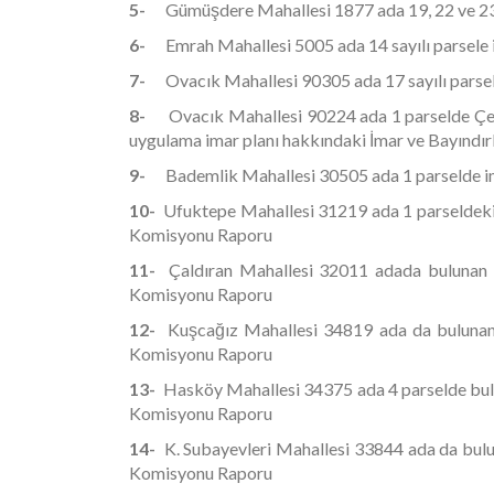
5-
Gümüşdere Mahallesi 1877 ada 19, 22 ve 23 s
6-
Emrah Mahallesi 5005 ada 14 sayılı parsele 
7-
Ovacık Mahallesi 90305 ada 17 sayılı parsel
8-
Ovacık Mahallesi 90224 ada 1 parselde Çevr
uygulama imar planı hakkındaki İmar ve Bayındı
9-
Bademlik Mahallesi 30505 ada 1 parselde im
10-
Ufuktepe Mahallesi 31219 ada 1 parseldeki “
Komisyonu Raporu
11-
Çaldıran Mahallesi 32011 adada bulunan p
Komisyonu Raporu
12-
Kuşcağız Mahallesi 34819 ada da bulunan 
Komisyonu Raporu
13-
Hasköy Mahallesi 34375 ada 4 parselde bulu
Komisyonu Raporu
14-
K. Subayevleri Mahallesi 33844 ada da bulu
Komisyonu Raporu