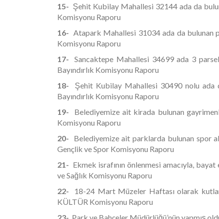
15-
Şehit Kubilay Mahallesi 32144 ada da bulun
Komisyonu Raporu
16-
Atapark Mahallesi 31034 ada da bulunan p
Komisyonu Raporu
17-
Sancaktepe Mahallesi 34699 ada 3 parseld
Bayındırlık Komisyonu Raporu
18-
Şehit Kubilay Mahallesi 30490 nolu ada d
Bayındırlık Komisyonu Raporu
19-
Belediyemize ait kirada bulunan gayrimenku
Komisyonu Raporu
20-
Belediyemize ait parklarda bulunan spor al
Gençlik ve Spor Komisyonu Raporu
21-
Ekmek israfının önlenmesi amacıyla, bayat 
ve Sağlık Komisyonu Raporu
22-
18-24 Mart Müzeler Haftası olarak kutlan
KÜLTÜR Komisyonu Raporu
23-
Park ve Bahçeler Müdürlüğü’nün yapmış old