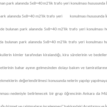
an park alanında 5x8=40 m2’lik trafo yeri konulması hususunda İm
ark alanında 5x8=40 m2’lik trafo yeri konulması hususunda İma
e bulunan park alanında 5x8=40 m2’lik trafo yeri konulması hu
a bulunan park alanında 5x8=40 m2’lik trafo yeri konulması hu
llerin kimler tarafından kiralandığı, kira sürelerinin ve bedelle
etlerinin bahar ayının gelmesinden dolayı bakım ve tamiratlarının
ekmeklerin değerlendirilmesi konusunda nelerin yapılıp yapılmaya
ması nedeniyle belirlenecek bir grup öğrencinin Ankara da Müz
uğu hizmet ve çalışmaların incelenmesi” hakkındaki Araştırma ve