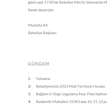
günü saat 17.00'de Belediye Meclis Salonunda May
İlanen duyurulur.
Mustafa AK
Belediye Başkanı
G Ü N D E M
1-
Yoklama
2-
Belediyemizin 2012 Mali Yılı Kesin Hesabı
3-
Bağlum II.
Etap Uygulama İmar Planı hakkın
4-
Bademlik Mahallesi 31343 ada 10, 11, 12 par