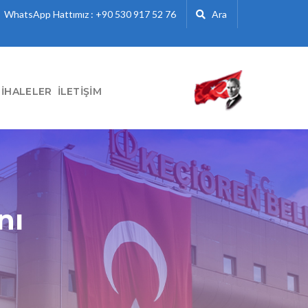
WhatsApp Hattımız : +90 530 917 52 76
Ara
İHALELER
İLETIŞIM
nı