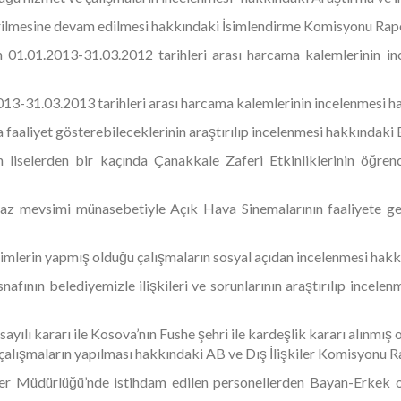
verilmesine devam edilmesi hakkındaki İsimlendirme Komisyonu Rap
n 01.01.2013-31.03.2012 tarihleri arası harcama kalemlerinin 
2013-31.03.2013 tarihleri arası harcama kalemlerinin incelenmesi
a faaliyet gösterebileceklerinin araştırılıp incelenmesi hakkındak
 liselerden bir kaçında Çanakkale Zaferi Etkinliklerinin öğren
yaz mevsimi münasebetiyle Açık Hava Sinemalarının faaliyete ge
irimlerin yapmış olduğu çalışmaların sosyal açıdan incelenmesi ha
 esnafının belediyemizle ilişkileri ve sorunlarının araştırılıp inc
ayılı kararı ile Kosova’nın Fushe şehri ile kardeşlik kararı alınmı
i çalışmaların yapılması hakkındaki AB ve Dış İlişkiler Komisyonu 
r Müdürlüğü’nde istihdam edilen personellerden Bayan-Erkek olar