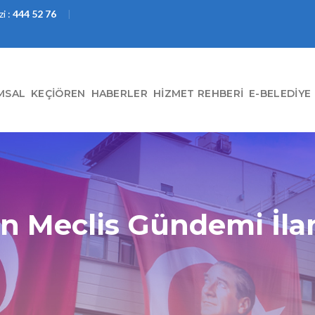
i :
444 52 76
MSAL
KEÇIÖREN
HABERLER
HIZMET REHBERI
E-BELEDIYE
n Meclis Gündemi İla