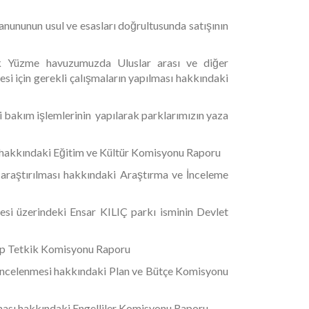
anununun usul ve esasları doğrultusunda satışının
ik Yüzme havuzumuzda Uluslar arası ve diğer
 için gerekli çalışmaların yapılması hakkındaki
 bakım işlemlerinin yapılarak parklarımızın yaza
 hakkındaki Eğitim ve Kültür Komisyonu Raporu
araştırılması hakkındaki Araştırma ve İnceleme
esi üzerindeki Ensar KILIÇ parkı isminin Devlet
sap Tetkik Komisyonu Raporu
 incelenmesi hakkındaki Plan ve Bütçe Komisyonu
lması hakkındaki Engelliler Komisyonu Raporu