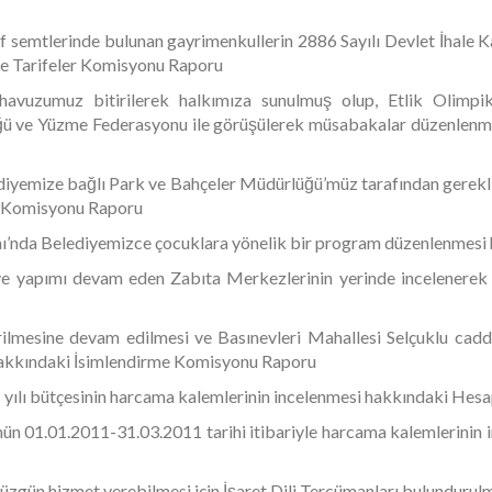
f semtlerinde bulunan gayrimenkullerin 2886 Sayılı Devlet İhale K
ve Tarifeler Komisyonu Raporu
avuzumuz bitirilerek halkımıza sunulmuş olup, Etlik Olimp
 ve Yüzme Federasyonu ile görüşülerek müsabakalar düzenlenmesi
ediyemize bağlı Park ve Bahçeler Müdürlüğü’müz tarafından gerekli
ık Komisyonu Raporu
ı’nda Belediyemizce çocuklara yönelik bir program düzenlenmesi
 yapımı devam eden Zabıta Merkezlerinin yerinde incelenerek 
rilmesine devam edilmesi ve Basınevleri Mahallesi Selçuklu cadd
 hakkındaki İsimlendirme Komisyonu Raporu
 yılı bütçesinin harcama kalemlerinin incelenmesi hakkındaki He
n 01.01.2011-31.03.2011 tarihi itibariyle harcama kalemlerinin
düzgün hizmet verebilmesi için İşaret Dili Tercümanları bulunduru