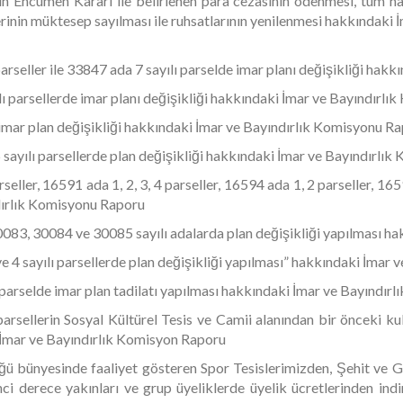
in Encümen Kararı ile belirlenen para cezasının ödenmesi, tüm h
lerinin müktesep sayılması ile ruhsatlarının yenilenmesi hakkındaki
arseller ile 33847 ada 7 sayılı parselde imar planı değişikliği ha
 parsellerde imar planı değişikliği hakkındaki İmar ve Bayındırl
imar plan değişikliği hakkındaki İmar ve Bayındırlık Komisyonu R
ayılı parsellerde plan değişikliği hakkındaki İmar ve Bayındırlı
ler, 16591 ada 1, 2, 3, 4 parseller, 16594 ada 1, 2 parseller, 1659
ndırlık Komisyonu Raporu
083, 30084 ve 30085 sayılı adalarda plan değişikliği yapılması h
ve 4 sayılı parsellerde plan değişikliği yapılması” hakkındaki İmar
parselde imar plan tadilatı yapılması hakkındaki İmar ve Bayındı
parsellerin Sosyal Kültürel Tesis ve Camii alanından bir önceki k
 İmar ve Bayındırlık Komisyon Raporu
ü bünyesinde faaliyet gösteren Spor Tesislerimizden, Şehit ve Gaz
inci derece yakınları ve grup üyeliklerde üyelik ücretlerinden in