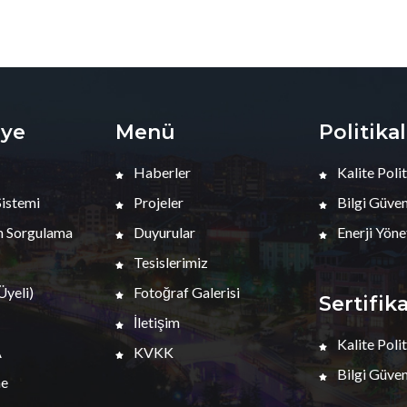
iye
Menü
Politika
Haberler
Kalite Polit
Sistemi
Projeler
Bilgi Güvenl
 Sorgulama
Duyurular
Enerji Yöne
Tesislerimiz
yeli)
Fotoğraf Galerisi
Sertifik
İletişim
Kalite Polit
A
KVKK
Bilgi Güvenl
me