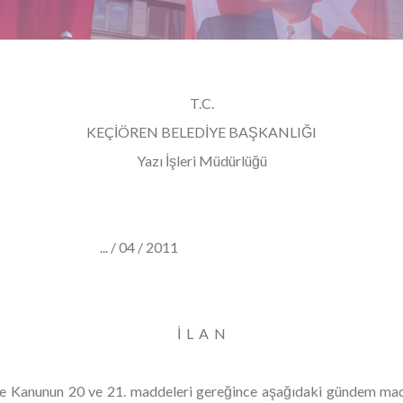
T.C.
KEÇİÖREN BELEDİYE BAŞKANLIĞI
Yazı İşleri Müdürlüğü
1 ... / 04 / 2011
İ L A N
iye Kanunun 20 ve 21. maddeleri gereğince aşağıdaki gündem m