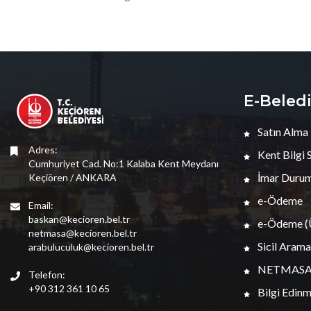
E-Beled
Satın Alma
Adres:
Kent Bilgi 
Cumhuriyet Cad. No:1 Kalaba Kent Meydanı
İmar Durum
Keçiören / ANKARA
e-Ödeme
Email:
baskan@kecioren.bel.tr
e-Ödeme (Ü
netmasa@kecioren.bel.tr
Sicil Arama
arabuluculuk@kecioren.bel.tr
NETMAS
Telefon:
+90 312 361 10 65
Bilgi Edin