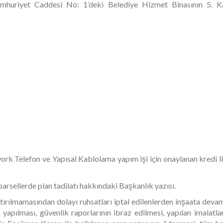
huriyet Caddesi No: 1’deki Belediye Hizmet Binasının 5. Ka
 Telefon ve Yapısal Kablolama yapım işi için onaylanan kredi limi
arsellerde plan tadilatı hakkındaki Başkanlık yazısı.
lmamasından dolayı ruhsatları iptal edilenlerden inşaata devam 
 yapılması, güvenlik raporlarının ibraz edilmesi, yapılan imalatl