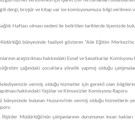
ilgili dergi, broşür ve kitap var ise komisyonumuza bilgi verilmesi
lık Haftası olması nedeni ile belirtilen tarihlerde ilçemizde bulu
Müdürlüğü bünyesinde faaliyet gösteren “Aile Eğitim Merkezi’nce 
nlarının araştırılması hakkındaki Esnaf ve Sanatkarlar Komisyonu
köğretim çağındaki çocuklara yönelik yapmış olduğu çalışmaları
ediyemizin vermiş olduğu hizmetler için gerekli olan bilgilerin pan
n yapılması hakkındaki Yaşlılar ve Kimsesizler Komisyonu Raporu
 bünyesinde bulunan Huzurevi’nin vermiş olduğu hizmetlerin yeri
aporu
İlişkiler Müdürlüğü’nün çalışanlarının durumunun insan hakları 