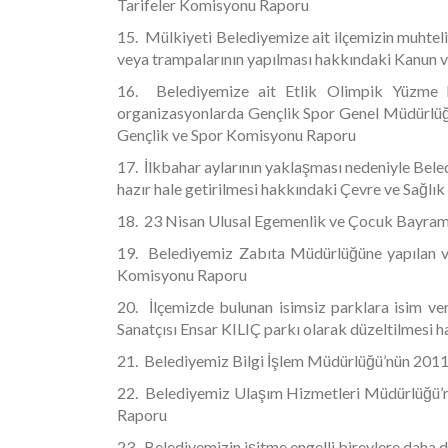
Tarifeler Komisyonu Raporu
15. Mülkiyeti Belediyemize ait ilçemizin muhteli
veya trampalarının yapılması hakkındaki Kanun 
16. Belediyemize ait Etlik Olimpik Yüzme h
organizasyonlarda Gençlik Spor Genel Müdürlüğü
Gençlik ve Spor Komisyonu Raporu
17. İlkbahar aylarının yaklaşması nedeniyle Bel
hazır hale getirilmesi hakkındaki Çevre ve Sağl
18. 23 Nisan Ulusal Egemenlik ve Çocuk Bayram
19. Belediyemiz Zabıta Müdürlüğüne yapılan ve
Komisyonu Raporu
20. İlçemizde bulunan isimsiz parklara isim ve
Sanatçısı Ensar KILIÇ parkı olarak düzeltilmesi
21. Belediyemiz Bilgi İşlem Müdürlüğü’nün 2011
22. Belediyemiz Ulaşım Hizmetleri Müdürlüğü’nü
Raporu
23. Belediyemizin işitme engelli bireylere daha 