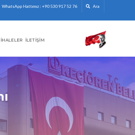
WhatsApp Hattımız : +90 530 917 52 76
Ara
İHALELER
İLETIŞIM
nı