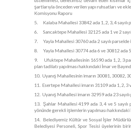
üstlenilmesi, denetimsiz devam eden kısımlar iç
şartlarıyla önceden verilen yapı ruhsatları ve ek
Komisyonu Raporu
5. Kalaba Mahallesi 33842 ada 1, 2, 3, 4 sayılı p
6. Sancaktepe Mahallesi 32125 ada 1 ve 2 sayılı
7. Yayla Mahallesi 30760 ada 2 sayılı parselde 
8. Yayla Mahallesi 30774 ada 6 ve 30812 ada 5 s
9. Ufuktepe Mahallesinin 16590 ada 1, 2, 3 parsel
plan tadilatı yapılması hakkındaki İmar ve Bayı
10. Uyanış Mahallesinin imarın 30081, 30082, 30
11. Esertepe Mahallesi imarın 31109 ada 1, 2, 3 
12. Uyanış Mahallesi imarın 32959 ada 23 sayılı 
13. Şahlar Mahallesi 4199 ada 3, 4 ve 5 sayılı 
yönünde gerekli işlemlerin yapılması hakkındaki
14. Belediyemiz Kültür ve Sosyal İşler Müdürlüğ
Belediyesi Personeli, Spor Tesisi üyelerinin bir