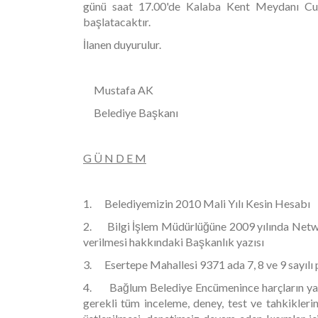
günü saat 17.00'de Kalaba Kent Meydanı Cum
başlatacaktır.
İlanen duyurulur.
Mustafa AK
Belediye Başkanı
G Ü N D E M
1. Belediyemizin 2010 Mali Yılı Kesin Hesabı
2. Bilgi İşlem Müdürlüğüne 2009 yılında Network
verilmesi hakkındaki Başkanlık yazısı
3. Esertepe Mahallesi 9371 ada 7, 8 ve 9 sayılı p
4. Bağlum Belediye Encümenince harçların yatırı
gerekli tüm inceleme, deney, test ve tahkiklerin