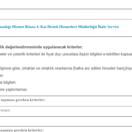
anlığı Hizmet Binası 4. Kat Destek Hizmetleri Müdürlüğü İhale Servisi
terlik değerlendirmesinde uygulanacak kriterler:
ler ve yeterlik kriterleri ile fiyat dışı unsurlara ilişkin bilgileri e-teklifleri 
 ilgisine göre, ortaklar ve ortaklık oranlarına (halka arz edilen hisseler hariç)/üy
bu.
 bilgileri.
ere yaptırılamaz.
 taşıması gereken kriterler:
miştir.
 taşıması gereken kriterler: