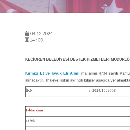
04.12.2024
14 : 00
KEÇİÖREN BELEDİYESİ DESTEK HİZMETLERİ MÜDÜRL
Kırmızı Et ve Tavuk Eti Alımı
mal alımı 4734 sayılı Kamu 
alınacaktır. İhaleye ilişkin ayrıntılı bilgiler aşağıda yer almakta
İKN
:
2024/1509558
1-İdarenin
a)
Adı