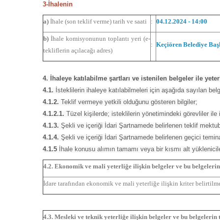
3-İhalenin
a)
İhale (son teklif verme) tarih ve saati
:
04.12.2024 - 14:00
b)
İhale komisyonunun toplantı yeri (e-
:
Keçiören Belediye Başk
tekliflerin açılacağı adres)
4. İhaleye katılabilme şartları ve istenilen belgeler ile ye
4.1.
İsteklilerin ihaleye katılabilmeleri için aşağıda sayılan belge
4.1.2.
Teklif vermeye yetkili olduğunu gösteren bilgiler;
4.1.2.1.
Tüzel kişilerde; isteklilerin yönetimindeki görevliler ile
4.1.3.
Şekli ve içeriği İdari Şartnamede belirlenen teklif mektu
4.1.4.
Şekli ve içeriği İdari Şartnamede belirlenen geçici teminat
4.1.5
İhale konusu alımın tamamı veya bir kısmı alt yüklenicil
4.2. Ekonomik ve mali yeterliğe ilişkin belgeler ve bu belgelerin
İdare tarafından ekonomik ve mali yeterliğe ilişkin kriter belirtilme
4.3. Mesleki ve teknik yeterliğe ilişkin belgeler ve bu belgelerin