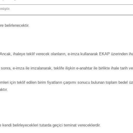
miştir.
e belirlenecektir.
Ancak, ihaleye teklif verecek olanların, e-imza kullanarak EKAP üzerinden iha
nra, e-imza ile imzalanarak, teklife ilişkin e-anahtar ile birlikte ihale tarih
kalemleri için teklif edilen birim fiyatların çarpımı sonucu bulunan toplam bedel ü
ktır.
 kendi belirleyecekleri tutarda geçici teminat vereceklerdir.