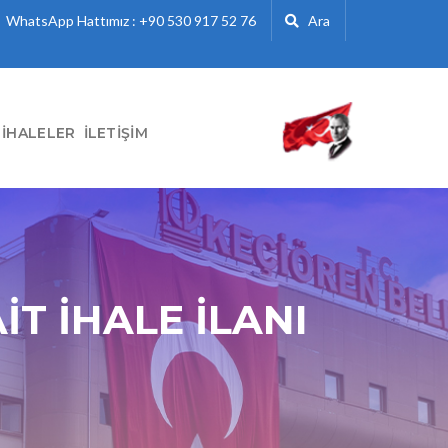
WhatsApp Hattımız : +90 530 917 52 76
Ara
İHALELER
İLETIŞIM
İT İHALE İLANI