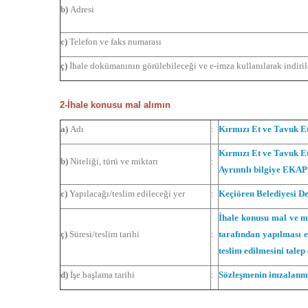
b)
Adresi
c)
Telefon ve faks numarası
ç)
İhale dokümanının görülebileceği ve e-imza kullanılarak indirile
2-İhale konusu mal alımın
a)
Adı
:
Kırmızı Et ve Tavuk Et
Kırmızı Et ve Tavuk Et
b)
Niteliği, türü ve miktarı
:
Ayrıntılı bilgiye EKAP
c)
Yapılacağı/teslim edileceği yer
:
Keçiören Belediyesi D
İhale konusu mal ve ma
ç)
Süresi/teslim tarihi
:
tarafından yapılması e
teslim edilmesini tale
d)
İşe başlama tarihi
:
Sözleşmenin imzalanmas