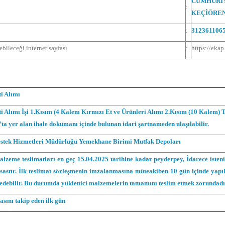
CUMHURİ
:
KEÇİÖRE
:
3123611065
bileceği internet sayfası
:
https://ekap
i Alımı
i Alımı İşi 1.Kısım (4 Kalem Kırmızı Et ve Ürünleri Alımı 2.Kısım (10 Kalem) 
’ta yer alan ihale dokümanı içinde bulunan idari şartnameden ulaşılabilir.
estek Hizmetleri Müdürlüğü Yemekhane Birimi Mutfak Depoları
lzeme teslimatları en geç 15.04.2025 tarihine kadar peyderpey, İdarece isteni
sastır. İlk teslimat sözleşmenin imzalanmasına müteakiben 10 gün içinde yapı
p edebilir. Bu durumda yüklenici malzemelerin tamamını teslim etmek zorundadı
ını takip eden ilk gün