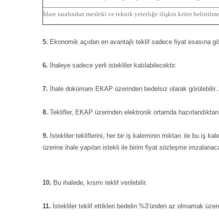
İdare tarafından mesleki ve teknik yeterliğe ilişkin kriter belirtilme
5.
Ekonomik açıdan en avantajlı teklif sadece fiyat esasına gör
6.
İhaleye sadece yerli istekliler katılabilecektir.
7.
İhale dokümanı EKAP üzerinden bedelsiz olarak görülebilir. 
8.
Teklifler, EKAP üzerinden elektronik ortamda hazırlandıktan so
9.
İstekliler tekliflerini, her bir iş kaleminin miktarı ile bu iş 
üzerine ihale yapılan istekli ile birim fiyat sözleşme imzalanaca
10.
Bu ihalede, kısmı teklif verilebilir.
11.
İstekliler teklif ettikleri bedelin %3’ünden az olmamak üzere