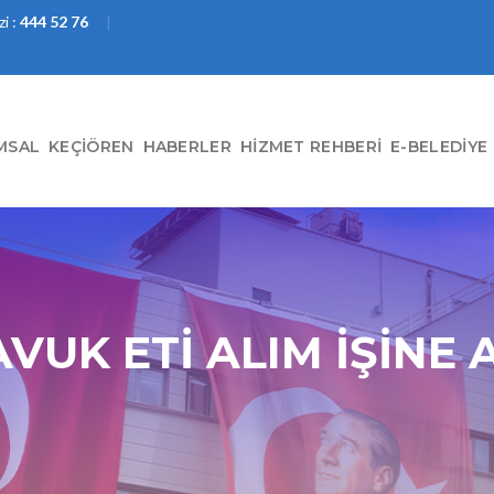
i :
444 52 76
MSAL
KEÇIÖREN
HABERLER
HIZMET REHBERI
E-BELEDIYE
AVUK ETİ ALIM İŞİNE A