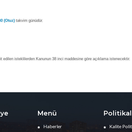
30 (Otuz)
takvim günüdür.
pit edilen isteklilerden Kanunun 38 inci maddesine göre açıklama istenecektir.
iye
Menü
Politika
Haberler
Kalite Polit