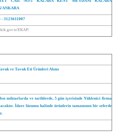
YET CAD. NO:1 KALABA KENT MEYDANI KALABA
N/ANKARA
 - 3123611007
.kik.gov.tr/EKAP/
Tavuk ve Tavuk Eti Ürünleri Alımı
len miktarlarda ve tarihlerde, 5 gün içerisinde Yüklenici firma
lacaktır. İdare lüzumu halinde ürünlerin tamamının bir seferde
r.