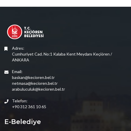
Adres:
Cumhuriyet Cad. No:1 Kalaba Kent Meydanı Keçiören /
ANKARA
Email:
baskan@kecioren.bel.tr
netmasa@kecioren.bel.tr
arabuluculuk@kecioren.bel.tr
Telefon:
+90 312 361 10 65
E-Belediye