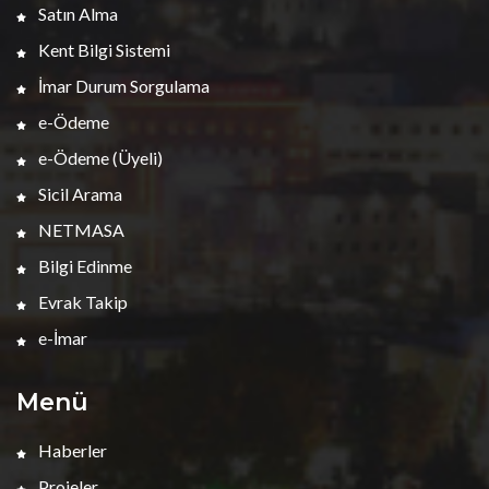
Satın Alma
Kent Bilgi Sistemi
İmar Durum Sorgulama
e-Ödeme
e-Ödeme (Üyeli)
Sicil Arama
NETMASA
Bilgi Edinme
Evrak Takip
e-İmar
Menü
Haberler
Projeler