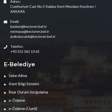
Adres:
Cumhuriyet Cad. No:1 Kalaba Kent Meydanı Keçiören /
ANKARA
Email:
baskan@kecioren.bel.tr
netmasa@kecioren.bel.tr
arabuluculuk@kecioren.bel.tr
Telefon:
+90 312 361 10 65
E-Belediye
Satın Alma
Kent Bilgi Sistemi
İmar Durum Sorgulama
e-Ödeme
e-Ödeme (Üyeli)