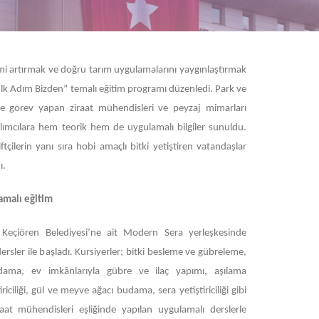
timi artırmak ve doğru tarım uygulamalarını yaygınlaştırmak
çin İlk Adım Bizden” temalı eğitim programı düzenledi. Park ve
 görev yapan ziraat mühendisleri ve peyzaj mimarları
ılımcılara hem teorik hem de uygulamalı bilgiler sunuldu.
tçilerin yanı sıra hobi amaçlı bitki yetiştiren vatandaşlar
ı.
amalı eğitim
Keçiören Belediyesi’ne ait Modern Sera yerleşkesinde
 dersler ile başladı. Kursiyerler; bitki besleme ve gübreleme,
budama, ev imkânlarıyla gübre ve ilaç yapımı, aşılama
riciliği, gül ve meyve ağacı budama, sera yetiştiriciliği gibi
aat mühendisleri eşliğinde yapılan uygulamalı derslerle