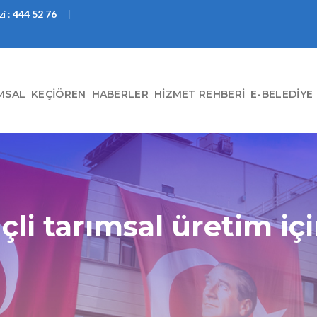
i :
444 52 76
MSAL
KEÇIÖREN
HABERLER
HIZMET REHBERI
E-BELEDIYE
çli tarımsal üretim içi