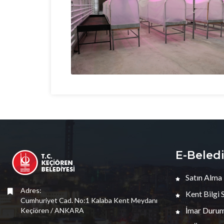
E-Beled
Satın Alma
Adres:
Kent Bilgi 
Cumhuriyet Cad. No:1 Kalaba Kent Meydanı
İmar Durum
Keçiören / ANKARA