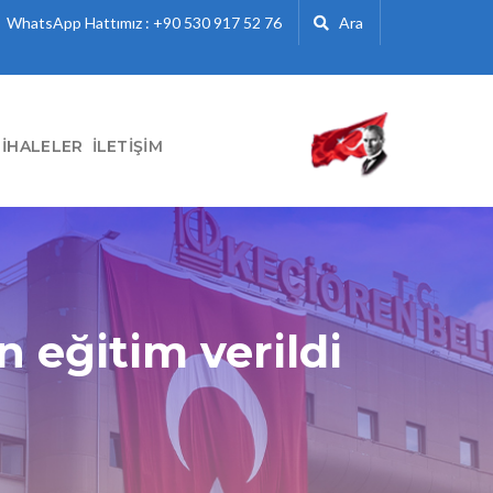
WhatsApp Hattımız : +90 530 917 52 76
Ara
İHALELER
İLETIŞIM
n eğitim verildi