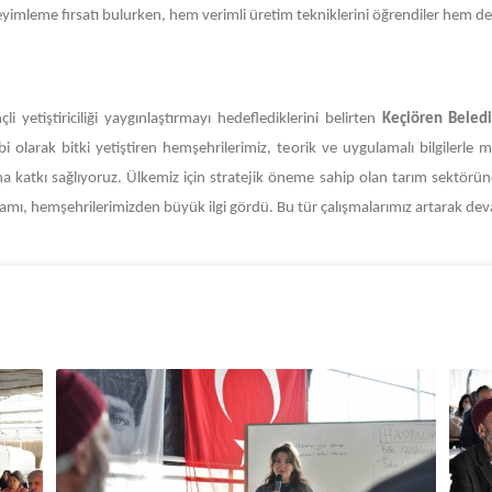
neyimleme fırsatı bulurken, hem verimli üretim tekniklerini öğrendiler hem de 
li yetiştiriciliği yaygınlaştırmayı hedeflediklerini belirten
Keçiören Beled
 olarak bitki yetiştiren hemşehrilerimiz, teorik ve uygulamalı bilgilerle 
ışına katkı sağlıyoruz. Ülkemiz için stratejik öneme sahip olan tarım sektörü
ramı, hemşehrilerimizden büyük ilgi gördü. Bu tür çalışmalarımız artarak de