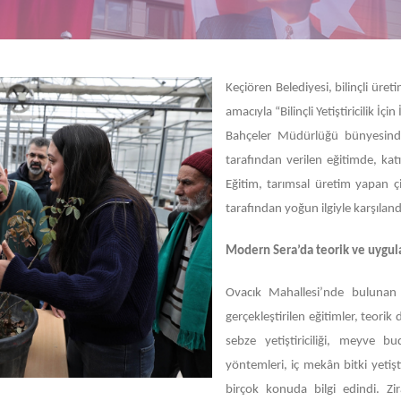
Keçiören Belediyesi, bilinçli üre
amacıyla “Bilinçli Yetiştiricilik İ
Bahçeler Müdürlüğü bünyesinde
tarafından verilen eğitimde, kat
Eğitim, tarımsal üretim yapan çif
tarafından yoğun ilgiyle karşıland
Modern Sera’da teorik ve uygul
Ovacık Mahallesi’nde bulunan 
gerçekleştirilen eğitimler, teorik
sebze yetiştiriciliği, meyve 
yöntemleri, iç mekân bitki yetişti
birçok konuda bilgi edindi. Zir