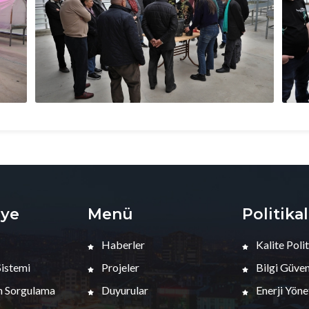
iye
Menü
Politika
Haberler
Kalite Polit
Sistemi
Projeler
Bilgi Güvenl
 Sorgulama
Duyurular
Enerji Yöne