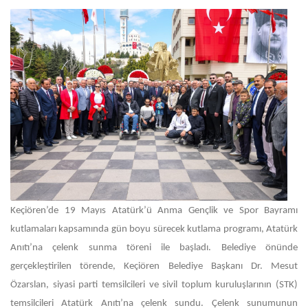
Keçiören’de 19 Mayıs Atatürk’ü Anma Gençlik ve Spor Bayramı
kutlamaları kapsamında gün boyu sürecek kutlama programı, Atatürk
Anıtı’na çelenk sunma töreni ile başladı. Belediye önünde
gerçekleştirilen törende, Keçiören Belediye Başkanı Dr. Mesut
Özarslan, siyasi parti temsilcileri ve sivil toplum kuruluşlarının (STK)
temsilcileri Atatürk Anıtı’na çelenk sundu. Çelenk sunumunun