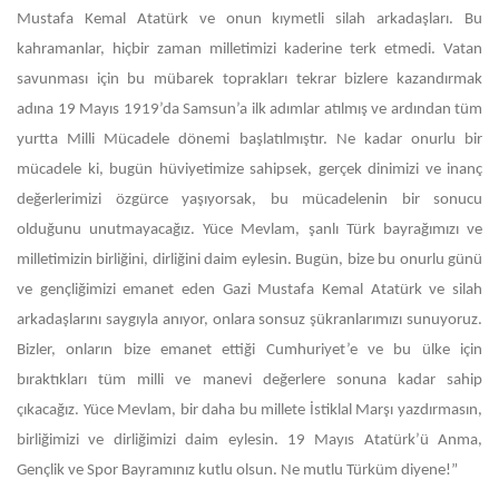
Mustafa Kemal Atatürk ve onun kıymetli silah arkadaşları. Bu
kahramanlar, hiçbir zaman milletimizi kaderine terk etmedi. Vatan
savunması için bu mübarek toprakları tekrar bizlere kazandırmak
adına 19 Mayıs 1919’da Samsun’a ilk adımlar atılmış ve ardından tüm
yurtta Milli Mücadele dönemi başlatılmıştır. Ne kadar onurlu bir
mücadele ki, bugün hüviyetimize sahipsek, gerçek dinimizi ve inanç
değerlerimizi özgürce yaşıyorsak, bu mücadelenin bir sonucu
olduğunu unutmayacağız. Yüce Mevlam, şanlı Türk bayrağımızı ve
milletimizin birliğini, dirliğini daim eylesin. Bugün, bize bu onurlu günü
ve gençliğimizi emanet eden Gazi Mustafa Kemal Atatürk ve silah
arkadaşlarını saygıyla anıyor, onlara sonsuz şükranlarımızı sunuyoruz.
Bizler, onların bize emanet ettiği Cumhuriyet’e ve bu ülke için
bıraktıkları tüm milli ve manevi değerlere sonuna kadar sahip
çıkacağız. Yüce Mevlam, bir daha bu millete İstiklal Marşı yazdırmasın,
birliğimizi ve dirliğimizi daim eylesin. 19 Mayıs Atatürk’ü Anma,
Gençlik ve Spor Bayramınız kutlu olsun. Ne mutlu Türküm diyene!”