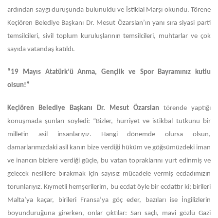
ardından saygı duruşunda bulunuldu ve İstiklal Marşı okundu. Törene
Keçiören Belediye Başkanı Dr. Mesut Özarslan’ın yanı sıra siyasi parti
temsilcileri, sivil toplum kuruluşlarının temsilcileri, muhtarlar ve çok
sayıda vatandaş katıldı.
“19 Mayıs Atatürk’ü Anma, Gençlik ve Spor Bayramınız kutlu
olsun!”
Keçiören Belediye Başkanı Dr. Mesut Özarslan
törende yaptığı
konuşmada şunları söyledi: “Bizler, hürriyet ve istikbal tutkunu bir
milletin asil insanlarıyız. Hangi dönemde olursa olsun,
damarlarımızdaki asil kanın bize verdiği hüküm ve göğsümüzdeki iman
ve inancın bizlere verdiği güçle, bu vatan topraklarını yurt edinmiş ve
gelecek nesillere bırakmak için sayısız mücadele vermiş ecdadımızın
torunlarıyız. Kıymetli hemşerilerim, bu ecdat öyle bir ecdattır ki; birileri
Malta’ya kaçar, birileri Fransa’ya göç eder, bazıları ise İngilizlerin
boyunduruğuna girerken, onlar çıktılar: Sarı saçlı, mavi gözlü Gazi