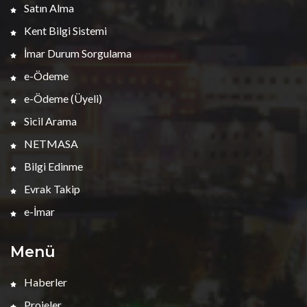
Satın Alma
Kent Bilgi Sistemi
İmar Durum Sorgulama
e-Ödeme
e-Ödeme (Üyeli)
Sicil Arama
NETMASA
Bilgi Edinme
Evrak Takip
e-İmar
Menü
Haberler
Projeler