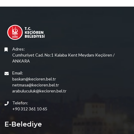
Adres:
Cumhuriyet Cad. No:1 Kalaba Kent Meydanı Keçiören /
ANKARA
Email:
baskan@kecioren.bel.tr
netmasa@kecioren.bel.tr
arabuluculuk@kecioren.bel.tr
Telefon:
+90 312 361 10 65
E-Belediye