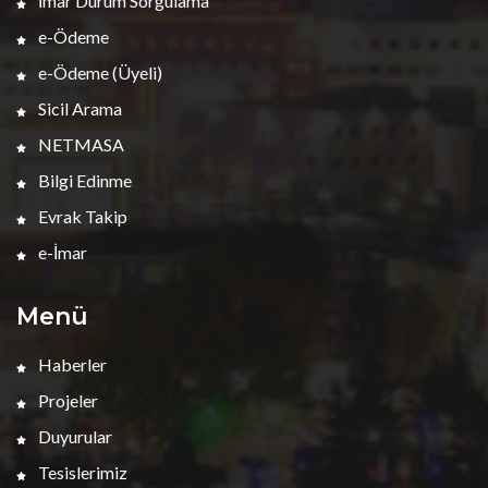
İmar Durum Sorgulama
e-Ödeme
e-Ödeme (Üyeli)
Sicil Arama
NETMASA
Bilgi Edinme
Evrak Takip
e-İmar
Menü
Haberler
Projeler
Duyurular
Tesislerimiz