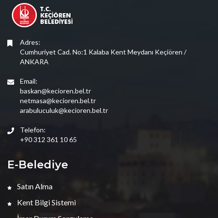
Adres:
Cumhuriyet Cad. No:1 Kalaba Kent Meydanı Keçiören /
ANKARA
Email:
baskan@kecioren.bel.tr
netmasa@kecioren.bel.tr
arabuluculuk@kecioren.bel.tr
Telefon:
+90 312 361 10 65
E-Belediye
Satın Alma
Kent Bilgi Sistemi