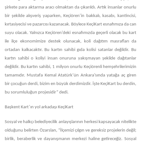
şirkete para aktarma aracı olmaktan da çıkarıldı. Artık insanlar onurlu
bir şekilde alışveriş yaparken, Keçiören’in bakkalı, kasabı, kantincisi,
kırtasiyecisi ve pazarcısı kazanacak. Böylece KeçiKart esnafımıza da can
suyu olacak. Yalnızca Keçiören’deki esnafımızda geçerli olacak bu kart
ile ilçe ekonomimize destek olunacak, koli dağıtım masrafları da
ortadan kalkacaktır. Bu kartın sahibi gıda kolisi satanlar değildir. Bu
kartın sahibi o koliyi insan onuruna yakışmayan şekilde dağıtanlar
değildir. Bu kartın sahibi, 1 milyon onurlu Keçiörenli hemşehrilerimizin
tamamıdır. Mustafa Kemal Atatürk’ün Ankara’sında yatağa aç giren
bir çocuğun derdi, bizim en büyük derdimizdir. İşte KeçiKart bu derdin,
bu sorumluluğun projesidir” dedi.
Başkent Kart’ın yol arkadaşı KeçiKart
Sosyal ve halkçı belediyecilik anlayışlarının herkesi kapsayacak nitelikte
olduğunu belirten Özarslan, “İlçemizi çılgın ve gereksiz projelerin değil;
birlik, beraberlik ve dayanışmanın merkezi haline getireceğiz. Sosyal