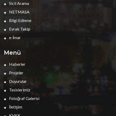
Sicil Arama
NETMASA
Bilgi Edinme
Evrak Takip
e-İmar
Menü
Haberler
Projeler
Duyurular
Tesislerimiz
Fotoğraf Galerisi
İletişim
KVKK