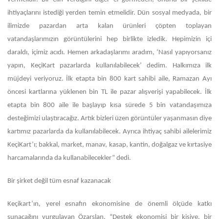
ihtiyaçlarını istediği yerden temin etmelidir. Dün sosyal medyada, bir
ilimizde pazardan arta kalan ürünleri çöpten toplayan
vatandaşlarımızın görüntülerini hep birlikte izledik. Hepimizin içi
daraldı, içimiz acıdı. Hemen arkadaşlarımı aradım, ‘Nasıl yapıyorsanız
yapın, KeçiKart pazarlarda kullanılabilecek’ dedim. Halkımıza ilk
müjdeyi veriyoruz. İlk etapta bin 800 kart sahibi aile, Ramazan Ayı
öncesi kartlarına yüklenen bin TL ile pazar alışverişi yapabilecek. İlk
etapta bin 800 aile ile başlayıp kısa sürede 5 bin vatandaşımıza
desteğimizi ulaştıracağız. Artık bizleri üzen görüntüler yaşanmasın diye
kartımız pazarlarda da kullanılabilecek. Ayrıca ihtiyaç sahibi ailelerimiz
KeçiKart’ı; bakkal, market, manav, kasap, kantin, doğalgaz ve kırtasiye
harcamalarında da kullanabilecekler” dedi.
Bir şirket değil tüm esnaf kazanacak
Keçikart’ın, yerel esnafın ekonomisine de önemli ölçüde katkı
sunacağını vurgulayan Özarslan, “Destek ekonomisi bir kişiye, bir