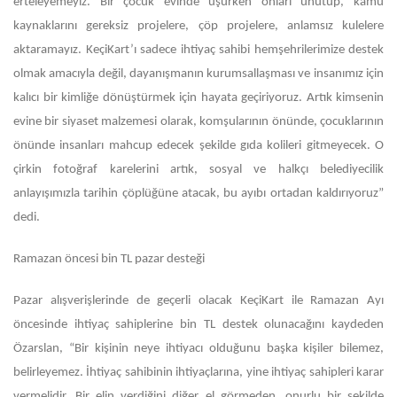
erteleyemeyiz. Bir çocuk evinde üşürken onları unutup, kamu
kaynaklarını gereksiz projelere, çöp projelere, anlamsız kulelere
aktaramayız. KeçiKart’ı sadece ihtiyaç sahibi hemşehrilerimize destek
olmak amacıyla değil, dayanışmanın kurumsallaşması ve insanımız için
kalıcı bir kimliğe dönüştürmek için hayata geçiriyoruz. Artık kimsenin
evine bir siyaset malzemesi olarak, komşularının önünde, çocuklarının
önünde insanları mahcup edecek şekilde gıda kolileri gitmeyecek. O
çirkin fotoğraf karelerini artık, sosyal ve halkçı belediyecilik
anlayışımızla tarihin çöplüğüne atacak, bu ayıbı ortadan kaldırıyoruz”
dedi.
Ramazan öncesi bin TL pazar desteği
Pazar alışverişlerinde de geçerli olacak KeçiKart ile Ramazan Ayı
öncesinde ihtiyaç sahiplerine bin TL destek olunacağını kaydeden
Özarslan, “Bir kişinin neye ihtiyacı olduğunu başka kişiler bilemez,
belirleyemez. İhtiyaç sahibinin ihtiyaçlarına, yine ihtiyaç sahipleri karar
vermelidir. Bir elin verdiğini diğer el görmeden, onurlu bir şekilde