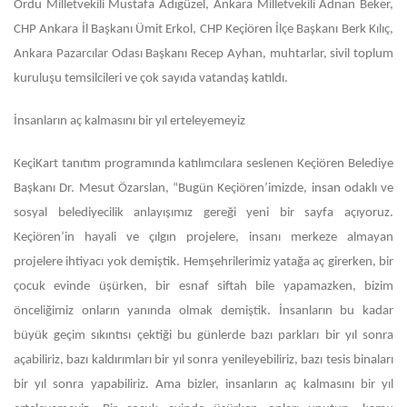
Ordu Milletvekili Mustafa Adıgüzel, Ankara Milletvekili Adnan Beker,
CHP Ankara İl Başkanı Ümit Erkol, CHP Keçiören İlçe Başkanı Berk Kılıç,
Ankara Pazarcılar Odası Başkanı Recep Ayhan, muhtarlar, sivil toplum
kuruluşu temsilcileri ve çok sayıda vatandaş katıldı.
İnsanların aç kalmasını bir yıl erteleyemeyiz
KeçiKart tanıtım programında katılımcılara seslenen Keçiören Belediye
Başkanı Dr. Mesut Özarslan, “Bugün Keçiören’imizde, insan odaklı ve
sosyal belediyecilik anlayışımız gereği yeni bir sayfa açıyoruz.
Keçiören’in hayali ve çılgın projelere, insanı merkeze almayan
projelere ihtiyacı yok demiştik. Hemşehrilerimiz yatağa aç girerken, bir
çocuk evinde üşürken, bir esnaf siftah bile yapamazken, bizim
önceliğimiz onların yanında olmak demiştik. İnsanların bu kadar
büyük geçim sıkıntısı çektiği bu günlerde bazı parkları bir yıl sonra
açabiliriz, bazı kaldırımları bir yıl sonra yenileyebiliriz, bazı tesis binaları
bir yıl sonra yapabiliriz. Ama bizler, insanların aç kalmasını bir yıl