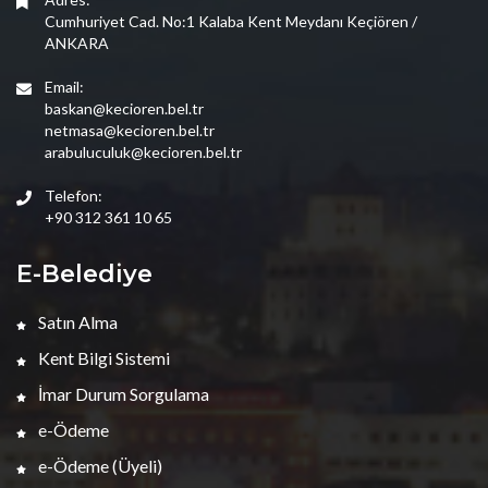
Cumhuriyet Cad. No:1 Kalaba Kent Meydanı Keçiören /
ANKARA
Email:
baskan@kecioren.bel.tr
netmasa@kecioren.bel.tr
arabuluculuk@kecioren.bel.tr
Telefon:
+90 312 361 10 65
E-Belediye
Satın Alma
Kent Bilgi Sistemi
İmar Durum Sorgulama
e-Ödeme
e-Ödeme (Üyeli)