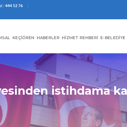
i :
444 52 76
MSAL
KEÇIÖREN
HABERLER
HIZMET REHBERI
E-BELEDIYE
yesinden istihdama ka