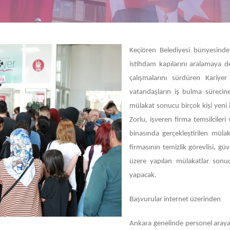
Keçiören Belediyesi bünyesinde 
istihdam kapılarını aralamaya 
çalışmalarını sürdüren Kariye
vatandaşların iş bulma sürecin
mülakat sonucu birçok kişi yeni 
Zorlu, işveren firma temsilcileri 
binasında gerçekleştirilen müla
firmasının temizlik görevlisi, gü
üzere yapılan mülakatlar sonuc
yapacak.
Başvurular internet üzerinden
Ankara genelinde personel arayan