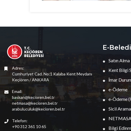
E-Beled
Satın Alma
Adres:
Kent Bilgi 
Cumhuriyet Cad. No:1 Kalaba Kent Meydanı
İmar Durum
Keçiören / ANKARA
e-Ödeme
Email:
baskan@kecioren.bel.tr
e-Ödeme (Ü
netmasa@kecioren.bel.tr
Sicil Arama
arabuluculuk@kecioren.bel.tr
NETMAS
Telefon:
+90 312 361 10 65
Bilgi Edin