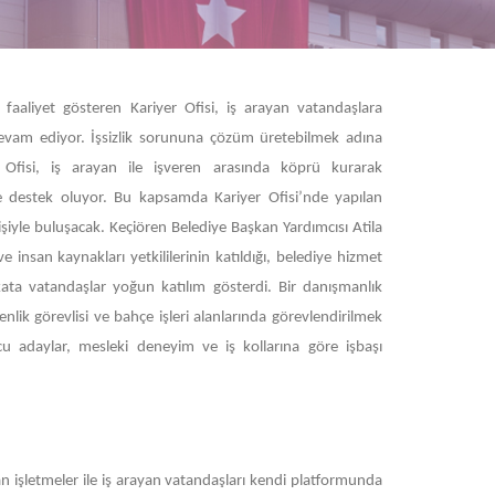
faaliyet gösteren Kariyer Ofisi, iş arayan vatandaşlara
devam ediyor. İşsizlik sorununa çözüm üretebilmek adına
r Ofisi, iş arayan ile işveren arasında köprü kurarak
e destek oluyor. Bu kapsamda Kariyer Ofisi’nde yapılan
işiyle buluşacak. Keçiören Belediye Başkan Yardımcısı Atila
ve insan kaynakları yetkililerinin katıldığı, belediye hizmet
kata vatandaşlar yoğun katılım gösterdi. Bir danışmanlık
venlik görevlisi ve bahçe işleri alanlarında görevlendirilmek
u adaylar, mesleki deneyim ve iş kollarına göre işbaşı
 işletmeler ile iş arayan vatandaşları kendi platformunda