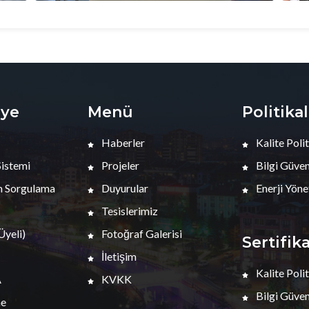
iye
Menü
Politika
Haberler
Kalite Polit
Sistemi
Projeler
Bilgi Güvenl
 Sorgulama
Duyurular
Enerji Yöne
Tesislerimiz
yeli)
Fotoğraf Galerisi
Sertifik
İletişim
Kalite Polit
A
KVKK
Bilgi Güvenl
me