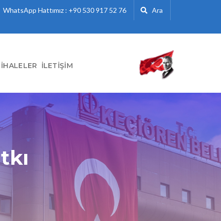
WhatsApp Hattımız : +90 530 917 52 76
Ara
İHALELER
İLETIŞIM
tkı