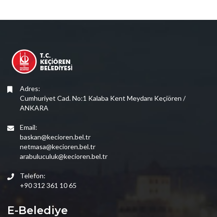
Adres:
Cumhuriyet Cad. No:1 Kalaba Kent Meydanı Keçiören /
ANKARA
Email:
baskan@kecioren.bel.tr
netmasa@kecioren.bel.tr
arabuluculuk@kecioren.bel.tr
Telefon:
+90 312 361 10 65
E-Belediye