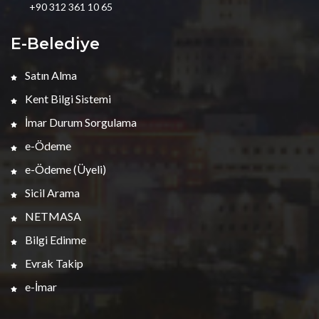
+90 312 361 10 65
E-Belediye
Satın Alma
Kent Bilgi Sistemi
İmar Durum Sorgulama
e-Ödeme
e-Ödeme (Üyeli)
Sicil Arama
NETMASA
Bilgi Edinme
Evrak Takip
e-İmar