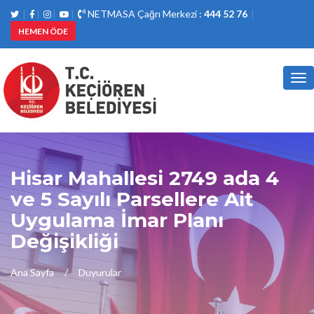
NETMASA Çağrı Merkezi :
444 52 76
HEMEN ÖDE
Tog
nav
Hisar Mahallesi 2749 ada 4
ve 5 Sayılı Parsellere Ait
Uygulama İmar Planı
Değişikliği
Ana Sayfa
Duyurular