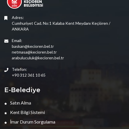
Adres:
Cumhuriyet Cad. No:1 Kalaba Kent Meydanı Keçiören /
ANKARA
Email:
baskan@kecioren.bel.tr
netmasa@kecioren.bel.tr
arabuluculuk@kecioren.bel.tr
Telefon:
+90 312 361 10 65
E-Belediye
Satın Alma
Kent Bilgi Sistemi
İmar Durum Sorgulama