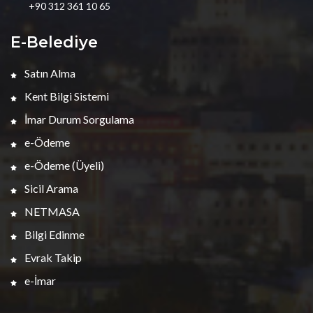
+90 312 361 10 65
E-Belediye
Satın Alma
Kent Bilgi Sistemi
İmar Durum Sorgulama
e-Ödeme
e-Ödeme (Üyeli)
Sicil Arama
NETMASA
Bilgi Edinme
Evrak Takip
e-İmar