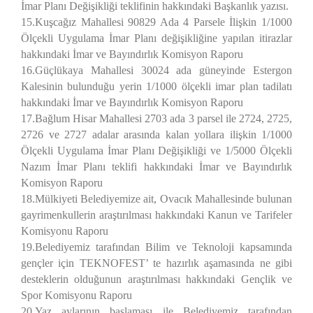
İmar Planı Değişikliği teklifinin hakkındaki Başkanlık yazısı.
15.Kuşcağız Mahallesi 90829 Ada 4 Parsele İlişkin 1/1000
Ölçekli Uygulama İmar Planı değişikliğine yapılan itirazlar
hakkındaki İmar ve Bayındırlık Komisyon Raporu
16.Güçlükaya Mahallesi 30024 ada güneyinde Estergon
Kalesinin bulunduğu yerin 1/1000 ölçekli imar plan tadilatı
hakkındaki İmar ve Bayındırlık Komisyon Raporu
17.Bağlum Hisar Mahallesi 2703 ada 3 parsel ile 2724, 2725,
2726 ve 2727 adalar arasında kalan yollara ilişkin 1/1000
Ölçekli Uygulama İmar Planı Değişikliği ve 1/5000 Ölçekli
Nazım İmar Planı teklifi hakkındaki İmar ve Bayındırlık
Komisyon Raporu
18.Mülkiyeti Belediyemize ait, Ovacık Mahallesinde bulunan
gayrimenkullerin araştırılması hakkındaki Kanun ve Tarifeler
Komisyonu Raporu
19.Belediyemiz tarafından Bilim ve Teknoloji kapsamında
gençler için TEKNOFEST’ te hazırlık aşamasında ne gibi
desteklerin olduğunun araştırılması hakkındaki Gençlik ve
Spor Komisyonu Raporu
20.Yaz aylarının başlaması ile Belediyemiz tarafından