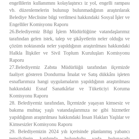
engellilerin kullanımını kolaylaştırıcı iz yol, engelli rampası
vb. düzenlemelerin bulunup bulunmadığının araştırılarak
Belediye Meclisine bilgi verilmesi hakkındaki Sosyal İşler ve
Engelliler Komisyonu Raporu
26.Belediyemiz Bilgi İşlem Müdürlüğüne vatandaşlarımız
tarafından gelen istek, talep ve şikâyetlerin neler olduğu ve
çözüm noktasında neler yapıldığının araştırılması hakkındaki
Halkla İlişkiler ve Sivil Toplum Kuruluşları Komisyonu
Raporu
27.Belediyemiz Zabıta Müdürlüğü tarafından ilçemizde
faaliyet gösteren Dondurma İmalat ve Satış dükkânı işleten
esnaflarımıza hangi uygulamaların yapıldığının araştırılması
hakkındaki Esnaf Sanatkârlar ve Tüketiciyi Koruma
Komisyonu Raporu
28. Belediyemiz tarafından, İlçemizde yaşayan kimsesiz ve
bakıma muhtaç yaşlı vatandaşlarımıza ne gibi hizmetler
yapıldığının araştırılması hakkındaki İnsan Hakları Yaşlılar ve
Kimsesizler Komisyonu Raporu
29. Belediyemizin 2024 yılı içerisinde planlanmış yabancı
temsilcilerin katılımda bulunduğu yada bulunacağı