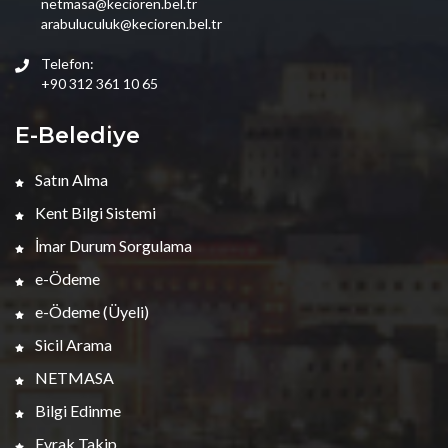
netmasa@kecioren.bel.tr
arabuluculuk@kecioren.bel.tr
Telefon:
+90 312 361 10 65
E-Belediye
Satın Alma
Kent Bilgi Sistemi
İmar Durum Sorgulama
e-Ödeme
e-Ödeme (Üyeli)
Sicil Arama
NETMASA
Bilgi Edinme
Evrak Takip