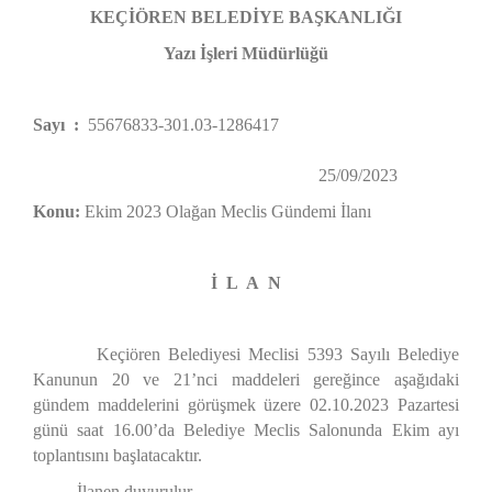
KEÇİÖREN BELEDİYE BAŞKANLIĞI
Yazı İşleri Müdürlüğü
Sayı :
55676833-301.03-1286417
25/09/2023
Konu:
Ekim 2023 Olağan Meclis Gündemi İlanı
İ L A N
Keçiören Belediyesi Meclisi 5393 Sayılı Belediye
Kanunun 20 ve 21’nci maddeleri gereğince aşağıdaki
gündem maddelerini görüşmek üzere 02.10.2023 Pazartesi
günü saat 16.00’da Belediye Meclis Salonunda Ekim ayı
toplantısını başlatacaktır.
İlanen duyurulur.