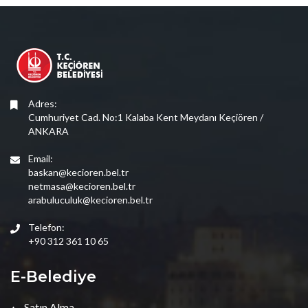
Adres:
Cumhuriyet Cad. No:1 Kalaba Kent Meydanı Keçiören /
ANKARA
Email:
baskan@kecioren.bel.tr
netmasa@kecioren.bel.tr
arabuluculuk@kecioren.bel.tr
Telefon:
+90 312 361 10 65
E-Belediye
Satın Alma