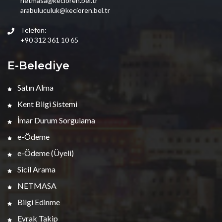
netmasa@kecioren.bel.tr
arabuluculuk@kecioren.bel.tr
Telefon:
+90 312 361 10 65
E-Belediye
Satın Alma
Kent Bilgi Sistemi
İmar Durum Sorgulama
e-Ödeme
e-Ödeme (Üyeli)
Sicil Arama
NETMASA
Bilgi Edinme
Evrak Takip