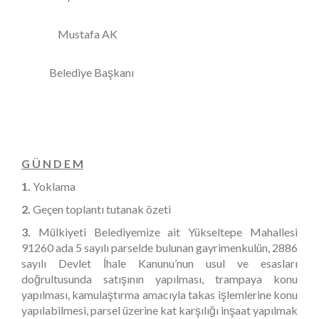
Mustafa AK
Belediye Başkanı
G Ü N D E M
1.
Yoklama
2.
Geçen toplantı tutanak özeti
3.
Mülkiyeti Belediyemize ait Yükseltepe Mahallesi
91260 ada 5 sayılı parselde bulunan gayrimenkulün, 2886
sayılı Devlet İhale Kanunu’nun usul ve esasları
doğrultusunda satışının yapılması, trampaya konu
yapılması, kamulaştırma amacıyla takas işlemlerine konu
yapılabilmesi, parsel üzerine kat karşılığı inşaat yapılmak