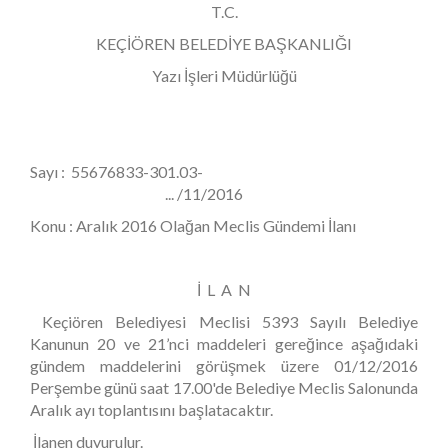
T.C.
KEÇİÖREN BELEDİYE BAŞKANLIĞI
Yazı İşleri Müdürlüğü
Sayı : 55676833-301.03-
... /11/2016
Konu : Aralık 2016 Olağan Meclis Gündemi İlanı
İ L A N
Keçiören Belediyesi Meclisi 5393 Sayılı Belediye
Kanunun 20 ve 21’nci maddeleri gereğince aşağıdaki
gündem maddelerini görüşmek üzere 01/12/2016
Perşembe günü saat 17.00'de Belediye Meclis Salonunda
Aralık ayı toplantısını başlatacaktır.
İlanen duyurulur.