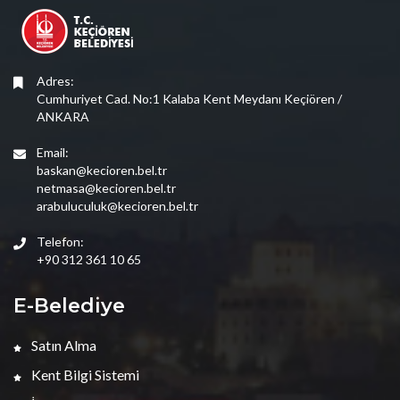
Adres:
Cumhuriyet Cad. No:1 Kalaba Kent Meydanı Keçiören /
ANKARA
Email:
baskan@kecioren.bel.tr
netmasa@kecioren.bel.tr
arabuluculuk@kecioren.bel.tr
Telefon:
+90 312 361 10 65
E-Belediye
Satın Alma
Kent Bilgi Sistemi