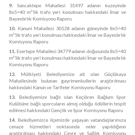
9.
Sancaktepe
Mahallesi 31497 adanın kuzeyinde
8x5=40 m²’lik trafo yeri konulması hakkındaki İmar ve
Bayındırlık Komisyonu Raporu
10.
Kanuni
Mahallesi 30128 adanın güneyinde 8x5=40
m²’lik trafo yeri konulması hakkındaki İmar ve Bayındırlık
Komisyonu Raporu
11.
Esertepe
Mahallesi 34779 adanın doğusunda 8x5=40
m²’lik trafo yeri konulması hakkındaki İmar ve Bayındırlık
Komisyonu Raporu
12.
Mülkiyeti Belediyemize ait olan Güçlükaya
Mahallesinde bulunan gayrimenkullerin araştırılması
hakkındaki Kanun ve Tarifeler Komisyonu Raporu
13.
Belediyemize bağlı olan Keçiören Bağlum Spor
Kulübüne bağlı sporcuların almış olduğu ödüllerin tespit
edilmesi hakkındaki Gençlik ve Spor
Komisyonu Raporu
14.
Belediyemizce ilçemizde yaşayan vatandaşlarımıza
cenaze hizmetleri noktasında neler yapıldığının
araştırılması hakkındaki Çevre ve Sağlık Komisyonu