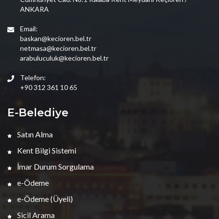
ANKARA
Email:
baskan@kecioren.bel.tr
netmasa@kecioren.bel.tr
arabuluculuk@kecioren.bel.tr
Telefon:
+90 312 361 10 65
E-Belediye
Satın Alma
Kent Bilgi Sistemi
İmar Durum Sorgulama
e-Ödeme
e-Ödeme (Üyeli)
Sicil Arama