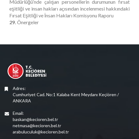
Müdürlüğü’nde çalışan personellerin durumunun fırsat
eşitliği ve insan hakları açısından incelenmesi hakkındaki
Fırsat Eşitliği ve İnsan Hakları Komisyonu Raporu
29.
Önergeler
Adres:
Cumhuriyet Cad. No:1 Kalaba Kent Meydanı Keçiören /
ANKARA
Email:
baskan@kecioren.bel.tr
netmasa@kecioren.bel.tr
arabuluculuk@kecioren.bel.tr