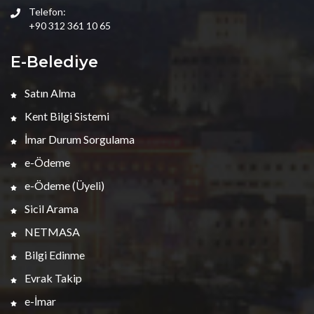
Telefon:
+90 312 361 10 65
E-Belediye
Satın Alma
Kent Bilgi Sistemi
İmar Durum Sorgulama
e-Ödeme
e-Ödeme (Üyeli)
Sicil Arama
NETMASA
Bilgi Edinme
Evrak Takip
e-İmar