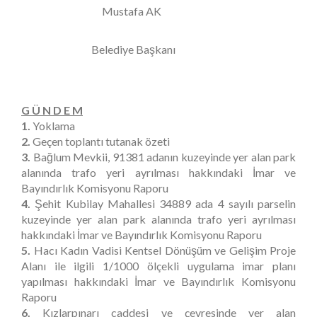
Mustafa AK
Belediye Başkanı
G Ü N D E M
1.
Yoklama
2.
Geçen toplantı tutanak özeti
3.
Bağlum Mevkii, 91381 adanın kuzeyinde yer alan park
alanında trafo yeri ayrılması hakkındaki İmar ve
Bayındırlık Komisyonu Raporu
4.
Şehit Kubilay Mahallesi 34889 ada 4 sayılı parselin
kuzeyinde yer alan park alanında trafo yeri ayrılması
hakkındaki İmar ve Bayındırlık Komisyonu Raporu
5.
Hacı Kadın Vadisi Kentsel Dönüşüm ve Gelişim Proje
Alanı ile ilgili 1/1000 ölçekli uygulama imar planı
yapılması hakkındaki İmar ve Bayındırlık Komisyonu
Raporu
6.
Kızlarpınarı caddesi ve çevresinde yer alan