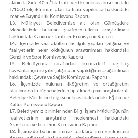
alanında 8x5=40 m²’lik trafo yeri konulması hususundaki
1/1000 ölçekli imar plan tadilatı yapılması hakkındaki
İmar ve Bayındırlık Komisyonu Raporu
13.
Mülkiyeti Belediyemize ait olan Gümüşdere
Mahallesinde bulunan gayrimenkullerin araştırılması
hakkındaki Kanun ve Tarifeler Komisyonu Raporu
14.
İlçemizde yaz okulları ile ilgili yapılan çalışma ve
faaliyetlerin neler olduğunun araştırılması hakkındaki
Gençlik ve Spor Komisyonu Raporu
15.
Belediyemiz tarafından ilçemizdeki başıboş
hayvanlar için ne gibi çalışmalar yapıldığının araştırılması
hakkındaki Çevre ve Sağlık Komisyonu Raporu
16.
İlçemizde bulunan ilköğretim ve ortaöğretim
okullarında kütüphanelerin olup olmadığının araştırılarak
Belediye Meclisine bilgi sunulması hakkındaki Eğitim ve
Kültür Komisyonu Raporu
17.
Belediyemiz birimlerinden Bilgi İşlem Müdürlüğü’nün
faaliyetlerinin araştırılıp incelenmesi hakkındaki
Araştırma ve İnceleme Komisyonu Raporu
18.
İlçemizde bulunan isimsiz parklara isim verilmesine
devam edilmesi hakkındaki İsimlendirme Komisyonu