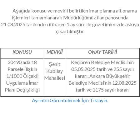
Aşağıda konusu ve mevkii belirtilen imar planına ait onama
işlemleri tamamlanarak Müdürlüğümüz ilan panosunda
21.08.2025 tarihinden itibaren 1 ay süre ile gözetimimizde askıya
çıkartılmıştır.
KONUSU
MEVKİİ
ONAY TARİHİ
30490 ada 18
Keçiören Belediye Meclisi’nin
Şehit
Parsele İlişkin
05.05.2025 tarih ve 255 sayılı
Kubilay
1/1000 Ölçekli
kararı, Ankara Büyükşehir
Mahallesi
Uygulama İmar
Belediye Meclisi’nin 12.08.2025
Planı Değişikliği
tarih ve 1175 sayılı kararı
Ayrıntılı Görüntülemek İçin Tıklayın.