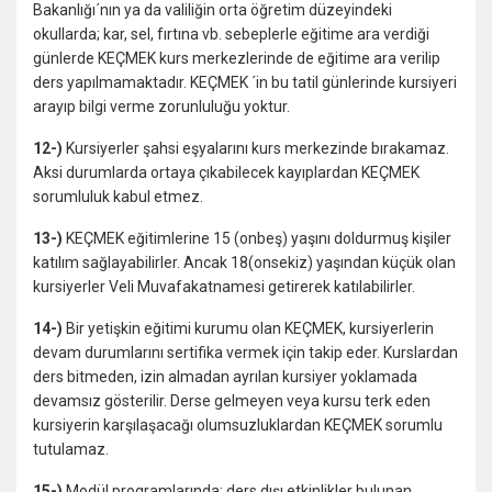
Bakan­lığı´nın ya da valiliğin orta öğretim düzeyindeki
okullarda; kar, sel, fırtına vb. sebeplerle eğitime ara verdiği
günlerde KEÇMEK kurs merkezlerinde de eğitime ara verilip
ders ya­pılmamaktadır. KEÇMEK ´in bu tatil günlerinde kursiyeri
ara­yıp bilgi verme zorunluluğu yoktur.
12-)
Kursiyerler şahsi eşyalarını kurs merkezinde bırakamaz.
Aksi durumlarda ortaya çıkabilecek kayıplardan KEÇMEK
sorumluluk kabul etmez.
13-)
KEÇMEK eğitimlerine 15 (onbeş) yaşını doldurmuş kişiler
katılım sağlayabilirler. Ancak 18(onsekiz) ya­şından küçük olan
kursiyerler Veli Muvafakatnamesi getirerek katılabilirler.
14-)
Bir yetişkin eğitimi kurumu olan KEÇMEK, kursiyerlerin
devam durumlarını sertifika vermek için takip eder. Kurs­lardan
ders bitmeden, izin almadan ayrılan kursiyer yokla­mada
devamsız gösterilir. Derse gelmeyen veya kursu terk eden
kursiyerin karşılaşacağı olumsuzluklardan KEÇMEK sorumlu
tutulamaz.
15-)
Modül programlarında; ders dışı etkinlikler bulunan