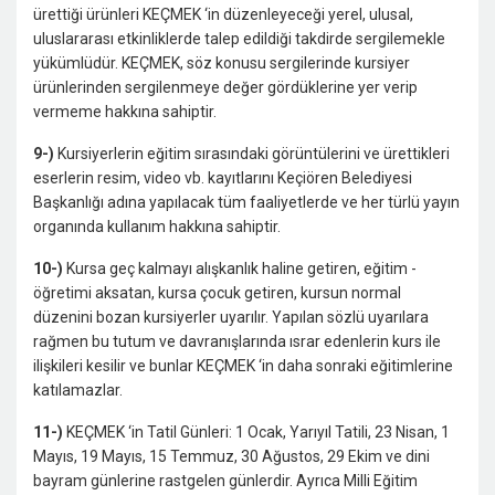
ürettiği ürünleri KEÇMEK ‘in düzenleyeceği yerel, ulusal,
uluslararası etkinliklerde talep edildiği takdirde sergilemekle
yükümlüdür. KEÇMEK, söz konusu sergile­rinde kursiyer
ürünlerinden sergilenmeye değer gördük­lerine yer verip
vermeme hakkına sahiptir.
9-)
Kursiyerlerin eğitim sırasındaki görüntülerini ve ürettikleri
eserlerin resim, video vb. kayıtlarını Keçiören Belediyesi
Başkanlığı adına yapılacak tüm faaliyetlerde ve her tür­lü yayın
organında kullanım hakkına sahiptir.
10-)
Kursa geç kalmayı alışkanlık haline getiren, eğitim ­
öğretimi aksatan, kursa çocuk getiren, kursun normal
düzenini bozan kursiyerler uyarılır. Yapılan sözlü uyarılara
rağmen bu tutum ve davranışlarında ısrar edenlerin kurs ile
ilişkileri kesilir ve bunlar KEÇMEK ‘in daha sonraki eğitimlerine
katılamazlar.
11-)
KEÇMEK ‘in Tatil Günleri: 1 Ocak, Yarıyıl Tatili, 23 Nisan, 1
Mayıs, 19 Mayıs, 15 Temmuz, 30 Ağustos, 29 Ekim ve dini
bayram günlerine rastgelen günlerdir. Ayrıca Milli Eğitim