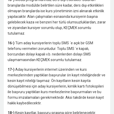
branşlarda modülde belirtilen süre kadar, ders dışı et­kinlikleri
olmayan branşlarda ise kurs yönetiminin izni alınarak etkinlik
yapılacaktır. Alan çalışmaları esnasında kursiyerin başına
gelebilecek kaza ve benzeri her türlü olumsuzluklardan, zarar
ve ziyandan kursiyer sorumlu olup, KEÇMEK sorumlu
tutulamaz.
16-)
Tüm aday kursiyerlerin toplu SMS ´e açık bir GSM
telefonu vermeleri zorunludur. Toplu SMS ´e kapalı,
borcundan dolayı kapalı v.b. nedenlerden dolayı SMS
ulaşmamasından KEÇMEK sorumlu tutulamaz.
17-)
Aday kursiyerlerin internet üzerinden ve kurs
merkezlerinden yaptıkları başvurular ön kayıt niteliğindedir ve
kesin kayıt niteliği taşımaz. Ön kayıtların kesin kayıta
dönüşebilmesi için aday kursiyerlerin, kimlik kartı fotokopileri
ile başvuru yaptıkları kurs merkezlerine başvurmaları ve bu
formu imzalamaları gerekmektedir. Aksi takdirde kesin kayıt
hakkı kaybedilecektir.
18-)
Kesin kayıtlar, başvuru sırasına göre belirlenecektir.