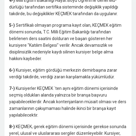
4-)
Milli Eğitim Bakanlığı Hayat Boyu Öğrenme Genel Mü­
dürlüğü tarafından sertifika sisteminde değişiklik yapıl­dığı
takdirde, bu değişiklikler KEÇMEK tarafından da uygu­lanır.
5-)
Sertifikalı olmayan programa kayıt olan, KEÇMEK eğitim
dönemi sonunda, T.C. Milli Eğitim Ba­kanlığı tarafından
belirlenen ders saatini dolduran ve ba­şarı gösteren her
kursiyere "Katılım Belgesi" verilir. Ancak devamsızlık ve
disiplinsizlik nedeniyle kaydı silinen kursiyer belge alma
hakkını kaybeder.
6-)
Kursiyer, eğitim gördüğü merkezin demirbaşına zarar
verdiği takdirde, verdiği zararı karşılamakla yükümlüdür.
7-)
Kursiyerler KEÇMEK ´ten aynı eğitim dönemi içerisinde
seçmiş oldukları alanda yalnızca bir branşa başvuru
yapabilecekler­dir. Ancak kontenjanların müsait olması ve ders
zamanlarının çakışmaması halinde ikinci bir branşa kayıt
yapılabilecektir.
8-)
KEÇMEK, gerek eğitim dönemi içerisinde gerekse so­nunda
yerel, ulusal ve uluslararası sergiler düzenleyebilir. Kursiyer,