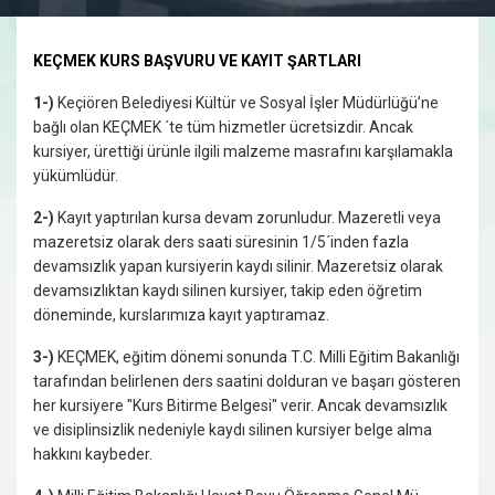
KEÇMEK KURS BAŞVURU VE KAYIT ŞARTLARI
1-)
Keçiören Belediyesi Kültür ve Sosyal İşler Müdürlüğü’ne
bağlı olan KEÇMEK ´te tüm hizmetler ücretsizdir. Ancak
kursiyer, ürettiği ürünle ilgili malzeme masrafını karşılamakla
yükümlüdür.
2-)
Kayıt yaptırılan kursa devam zorunludur. Mazeretli veya
mazeretsiz olarak ders saati süresinin 1/5´inden faz­la
devamsızlık yapan kursiyerin kaydı silinir. Mazeretsiz olarak
devamsızlıktan kaydı silinen kursiyer, takip eden öğretim
döneminde, kurslarımıza kayıt yaptıramaz.
3-)
KEÇMEK, eğitim dönemi sonunda T.C. Milli Eğitim Ba­kanlığı
tarafından belirlenen ders saatini dolduran ve ba­şarı gösteren
her kursiyere "Kurs Bitirme Belgesi" verir. Ancak devamsızlık
ve disiplinsizlik nedeniyle kaydı silinen kursiyer belge alma
hakkını kaybeder.