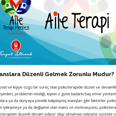
anslara Düzenli Gelmek Zorunlu Mudur?
ysel ve kişiye özgü bir süreç olan psikoterapide düzen ve devamlılık
yimleri, problemin niteliği, kişinin o güne kadarki baş etme yönteml
nlara ya da dünyaya yönelik kalıplaşmış inanışları gibi faktörler psi
nin iyileşmeye ya da değişime olan inancı ve motivasyonu, psikoterapi
oterapinin düzenli devam ediyor olup olmaması iyileşme süresini ve 