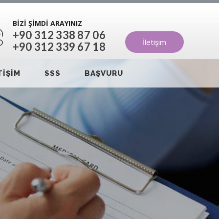
BİZİ ŞİMDİ ARAYINIZ
+90 312 338 87 06
İletişim
+90 312 339 67 18
TİŞİM
SSS
BAŞVURU