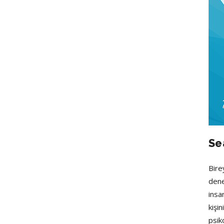
Se
Bire
dene
insa
kişi
psik