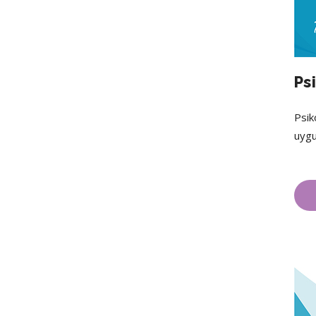
Ps
Psik
uygu