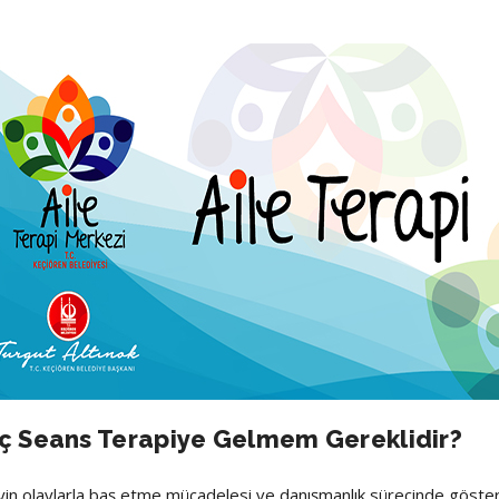
ç Seans Terapiye Gelmem Gereklidir?
yin olaylarla baş etme mücadelesi ve danışmanlık sürecinde gösterdi