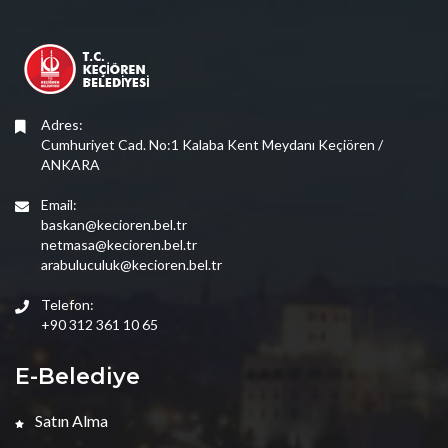
Adres:
Cumhuriyet Cad. No:1 Kalaba Kent Meydanı Keçiören /
ANKARA
Email:
baskan@kecioren.bel.tr
netmasa@kecioren.bel.tr
arabuluculuk@kecioren.bel.tr
Telefon:
+90 312 361 10 65
E-Belediye
Satın Alma